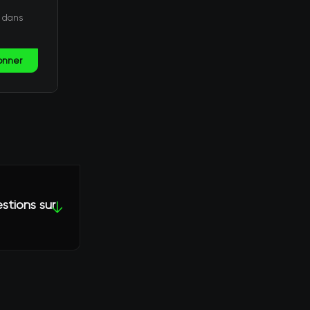
t dans
onner
stions sur
↓