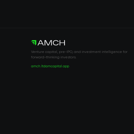
Venture capital, pre-IPO, and investment intelligence for
forward-thinking investors.
amch.ltd
amcapital.app
RISK DISCLOSURE & LEGAL NOTICE
© 2026 2021 — 2026 AMCH Ltd. Tous droits réservés.