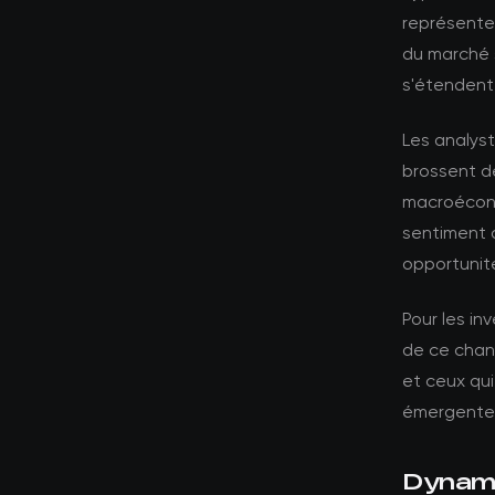
représente
du marché s
s'étendent
Les analyst
brossent d
macroécono
sentiment 
opportunité
Pour les in
de ce chang
et ceux qui
émergente
Dynami