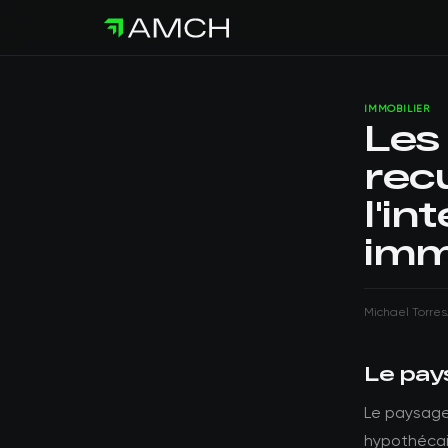
IMMOBILIER
Les
recu
l'in
imm
Michael Torres
Le pay
Le paysage 
hypothécair