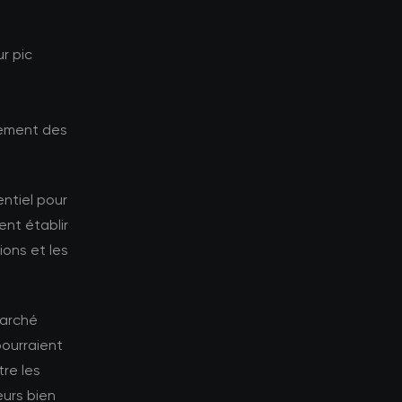
r pic
tement des
ntiel pour
ent établir
ions et les
marché
pourraient
tre les
eurs bien