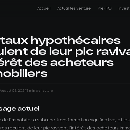
Accueil
Actualités Venture
Pre-IPO
Inves
 taux hypothécaires
lent de leur pic raviv
térêt des acheteurs
obiliers
August 05, 2024
3 min de lecture
sage actuel
de l'immobilier a subi une transformation significative, et le
es reculent de leur pic ravivant l'intérêt des acheteurs immo