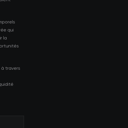
emporels
rée qui
r la
ortunités
 à travers
quidité