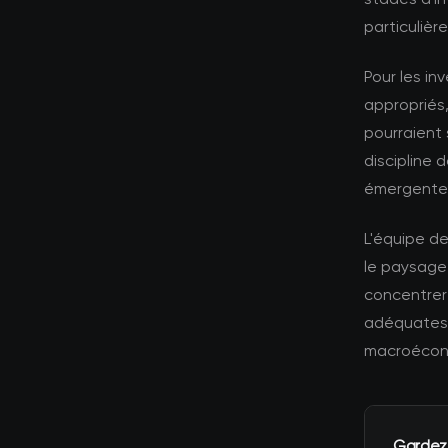
particuliè
Pour les in
appropriés,
pourraient 
discipline 
émergente
L'équipe d
le paysage
concentrer 
adéquates 
macroécono
Gardez