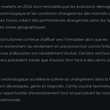
e markets en 2024 sont remodelés par les évolutions démog
 technologique et les conditions changeantes des marchés 
Ces forces créent des performances divergentes selon les t
 les zones géographiques.
nstitutionnel continue d'affluer vers l'immobilier alors que les
rs recherchent du rendement et une protection contre l'infla
nces d'allocation ont sensiblement évolué. Certains secteurs
sans précédent tandis que d'autres font face à des vents c
on technologique accélère le rythme du changement dans la
 sont développés, gérés et négociés. Cette couche technolo
es opportunités d'investissement tout en perturbant les mo
raditionnels.