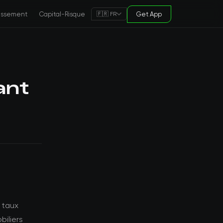
tissement
Capital-Risque
Get App
🇫🇷 FR
ant
s taux
biliers