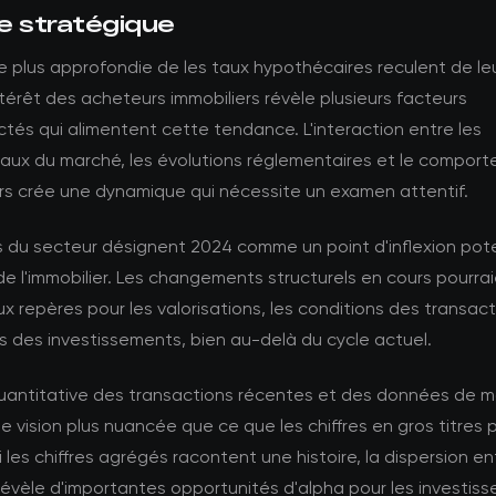
e stratégique
 plus approfondie de les taux hypothécaires reculent de leu
intérêt des acheteurs immobiliers révèle plusieurs facteurs
tés qui alimentent cette tendance. L'interaction entre les
ux du marché, les évolutions réglementaires et le compor
urs crée une dynamique qui nécessite un examen attentif.
s du secteur désignent 2024 comme un point d'inflexion pote
de l'immobilier. Les changements structurels en cours pourrai
 repères pour les valorisations, les conditions des transact
 des investissements, bien au-delà du cycle actuel.
quantitative des transactions récentes et des données de 
e vision plus nuancée que ce que les chiffres en gros titres 
i les chiffres agrégés racontent une histoire, la dispersion en
vèle d'importantes opportunités d'alpha pour les investiss