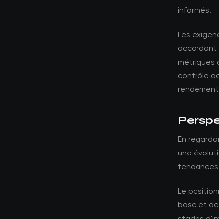
informés.
Les exigenc
accordant 
métriques 
contrôle a
rendements
Perspec
En regardan
une évoluti
tendances a
Le position
base et des
stades d'i