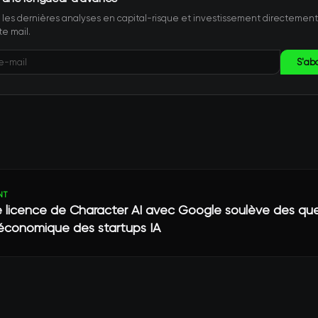
les dernières analyses en capital-risque et investissement directemen
te mail.
S'ab
NT
e licence de Character AI avec Google soulève des que
économique des startups IA