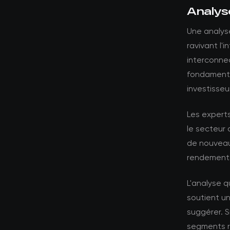
Analys
Une analyse
ravivant l'
interconnec
fondamenta
investisse
Les expert
le secteur 
de nouveaux
rendements
L'analyse 
soutient un
suggérer. S
segments ré