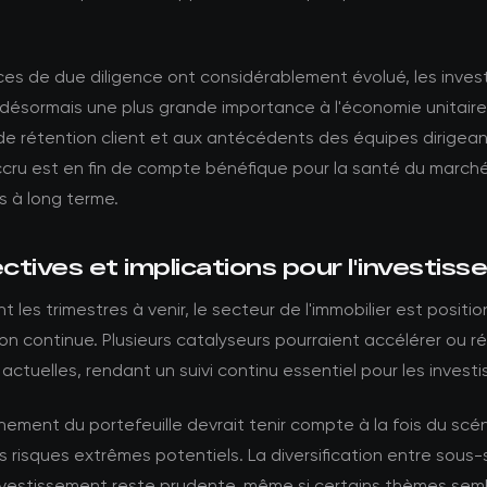
es de due diligence ont considérablement évolué, les inves
désormais une plus grande importance à l'économie unitaire
de rétention client et aux antécédents des équipes dirigea
ccru est en fin de compte bénéfique pour la santé du marché
 à long terme.
tives et implications pour l'investis
t les trimestres à venir, le secteur de l'immobilier est positi
on continue. Plusieurs catalyseurs pourraient accélérer ou ré
ctuelles, rendant un suivi continu essentiel pour les investi
nement du portefeuille devrait tenir compte à la fois du scé
 risques extrêmes potentiels. La diversification entre sous
nvestissement reste prudente, même si certains thèmes sem