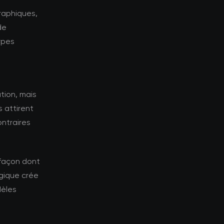
raphiques,
de
ypes
tion, mais
 attirent
ontraires
 façon dont
gique crée
dèles