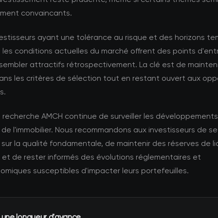
rement convaincants.
vestisseurs ayant une tolérance au risque et des horizons t
 les conditions actuelles du marché offrent des points d'ent
sembler attractifs rétrospectivement. La clé est de mainteni
dans les critères de sélection tout en restant ouvert aux opp
s.
e recherche AMCH continue de surveiller les développements
 de l'immobilier. Nous recommandons aux investisseurs de se
sur la qualité fondamentale, de maintenir des réserves de li
et de rester informés des évolutions réglementaires et
miques susceptibles d'impacter leurs portefeuilles.
 une longueur d'avance