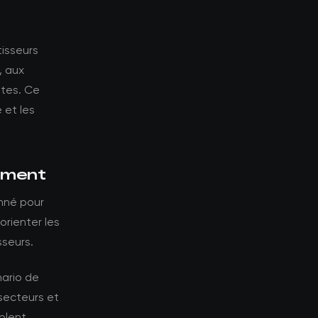
tisseurs
, aux
ntes. Ce
 et les
sement
onné pour
orienter les
sseurs.
nario de
-secteurs et
blent