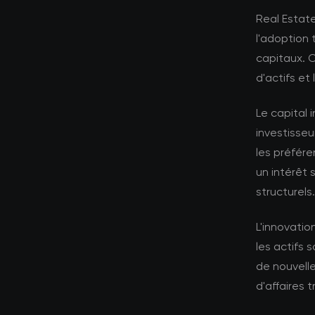
Real Estat
l'adoption
capitaux. 
d'actifs et
Le capital i
investisseu
les préfére
un intérêt 
structurels.
L'innovati
les actifs
de nouvell
d'affaires t