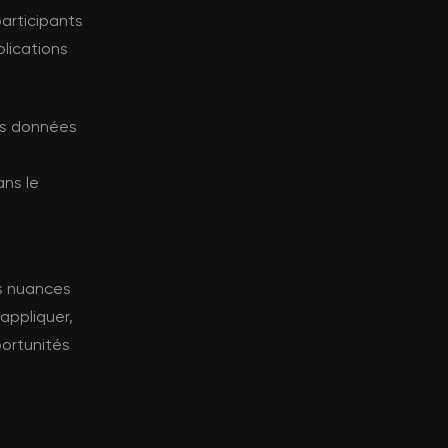
articipants
plications
les données
ns le
es nuances
appliquer,
portunités