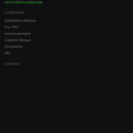
amch.ltd
amcapital.app
CATÉGORIES
Actualités Venture
Pre-IPO
Investissement
Capital-Risque
Immobilier
IPO
COMPANY
About AMCH
AMCH App
Trustpilot
DOWNLOAD
App Store
Google Play
RISK DISCLOSURE & LEGAL NOTICE