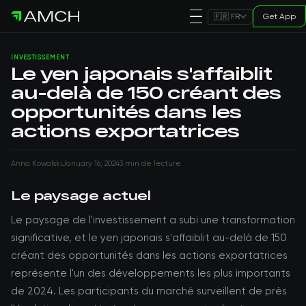
Get App
🇫🇷 FR
INVESTISSEMENT
Le yen japonais s'affaiblit
au-delà de 150 créant des
opportunités dans les
actions exportatrices
Anna Kowalski
January 16, 2024
3 min de lecture
Le paysage actuel
Le paysage de l'investissement a subi une transformation
significative, et le yen japonais s'affaiblit au-delà de 150
créant des opportunités dans les actions exportatrices
représente l'un des développements les plus importants
de 2024. Les participants du marché surveillent de près