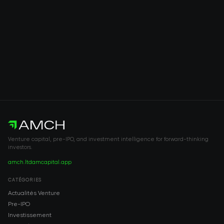
Venture capital, pre-IPO, and investment intelligence for forward-thinking
investors.
amch.ltd
amcapital.app
CATÉGORIES
Actualités Venture
Pre-IPO
Investissement