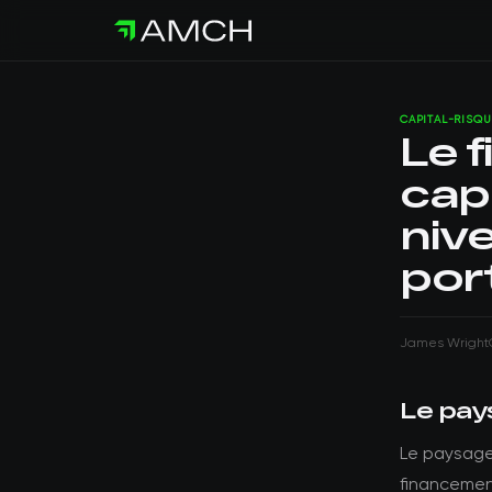
CAPITAL-RISQU
Le 
cap
niv
por
James Wright
Le pay
Le paysage 
financemen