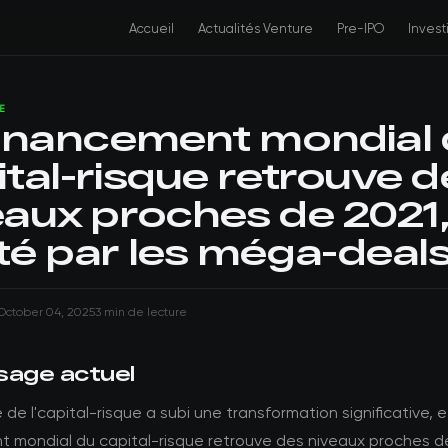
Accueil
Actualités Venture
Pre-IPO
Inves
E
financement mondial
ital-risque retrouve d
eaux proches de 2021
té par les méga-deals
October 04, 2025
3 min de lecture
sage actuel
de l'capital-risque a subi une transformation significative, e
t mondial du capital-risque retrouve des niveaux proches d