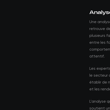
Analys
Une analys
retrouve d
plusieurs f
entre les 
comporteme
attentif.
Les expert
le secteur 
établir de 
et les ren
L'analyse 
soutient un