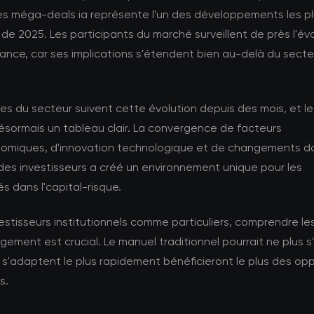
les méga-deals ia représente l'un des développements les p
de 2025. Les participants du marché surveillent de près l'év
ance, car ses implications s'étendent bien au-delà du secte
es du secteur suivent cette évolution depuis des mois, et 
ésormais un tableau clair. La convergence de facteurs
miques, d'innovation technologique et de changements da
des investisseurs a créé un environnement unique pour les
s dans l'capital-risque.
vestisseurs institutionnels comme particuliers, comprendre l
ement est crucial. Le manuel traditionnel pourrait ne plus s'
 s'adaptent le plus rapidement bénéficieront le plus des op
s.