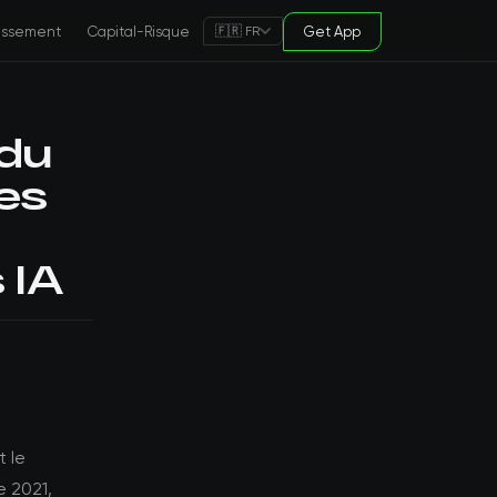
tissement
Capital-Risque
Get App
🇫🇷 FR
 du
es
,
 IA
t le
e 2021,