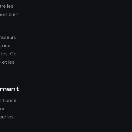
tre les
eurs bien
tisseurs
, aux
ntes. Ce
 et les
sement
sitionné
 ou
our les