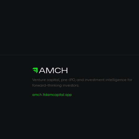
Venture capital, pre-IPO, and investment intelligence for
forward-thinking investors.
amch.ltd
amcapital.app