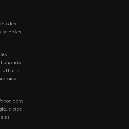
ntes des
 selon les
 les
tion, mais
 attirent
ontraires
 façon dont
gique crée
dèles