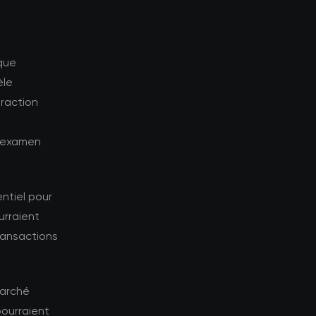
que
èle
eraction
n examen
ntiel pour
urraient
transactions
marché
pourraient