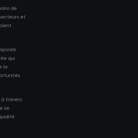
nario de
-secteurs et
blent
emporels
rée qui
r la
ortunités
 à travers
de se
quidité