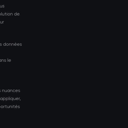
lus
olution de
ur
les données
ns le
es nuances
appliquer,
portunités