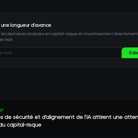
 une longueur d'avance
les dernières analyses en capital-risque et investissement directemen
te mail.
S'ab
NT
s de sécurité et d'alignement de l'IA attirent une atte
du capital-risque