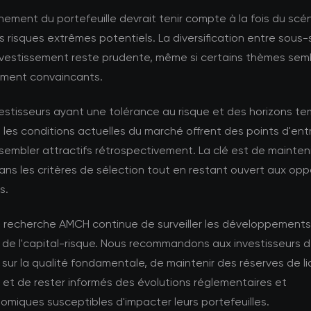
nement du portefeuille devrait tenir compte à la fois du scé
 risques extrêmes potentiels. La diversification entre sous
nvestissement reste prudente, même si certains thèmes sem
rement convaincants.
vestisseurs ayant une tolérance au risque et des horizons t
 les conditions actuelles du marché offrent des points d'ent
sembler attractifs rétrospectivement. La clé est de mainteni
dans les critères de sélection tout en restant ouvert aux opp
s.
e recherche AMCH continue de surveiller les développements
 de l'capital-risque. Nous recommandons aux investisseurs 
sur la qualité fondamentale, de maintenir des réserves de li
et de rester informés des évolutions réglementaires et
miques susceptibles d'impacter leurs portefeuilles.