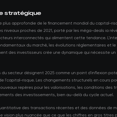
e stratégique
e plus approfondie de le financement mondial du capital-ris
es niveaux proches de 2021, porté par les méga-deals ia rév
acteurs interconnectés qui alimentent cette tendance. L'int
fondamentaux du marché, les évolutions réglementaires et le
nt des investisseurs crée une dynamique qui nécessite u
s du secteur désignent 2025 comme un point d'inflexion pote
de l'capital-risque. Les changements structurels en cours po
nouveaux repères pour les valorisations, les conditions des 
dements des investissements, bien au-delà du cycle actuel.
quantitative des transactions récentes et des données de 
e vision plus nuancée que ce que les chiffres en gros titres 