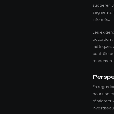
suggérer. S
segments ré
informés.
Les exigenc
accordant 
métriques 
contrôle a
rendements
Perspec
En regardan
pour une év
réorienter 
investisseu