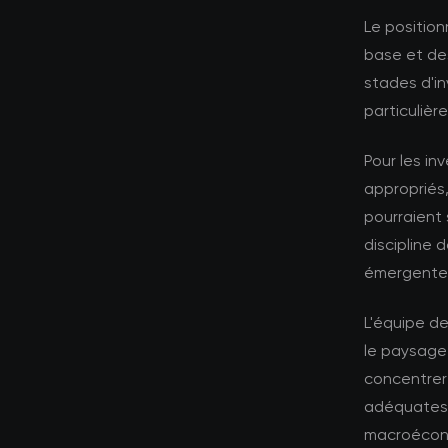
Le position
base et des
stades d'i
particuliè
Pour les in
appropriés,
pourraient 
discipline 
émergente
L'équipe d
le paysage
concentrer 
adéquates 
macroécono