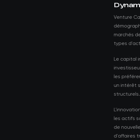
Dynami
Venture Ca
démographi
marchés de
types d'act
Le capital i
investisseu
les préfére
un intérêt 
structurels.
L'innovati
les actifs
de nouvell
d'affaires t