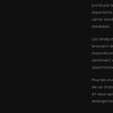
porté par 
importants 
cette tend
immédiat.
Les analyst
brossent d
macroécono
sentiment 
opportunité
Pour les in
de ce chang
et ceux qui
émergente