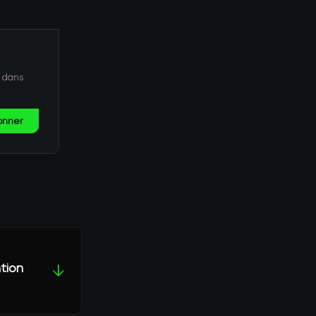
t dans
onner
ntion
↓