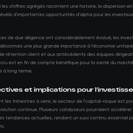
i les chiffres agrégés racontent une histoire, la dispersion en
vèle d'importantes opportunités d'alpha pour les investiss
es de due diligence ont considérablement évolué, les inves
désormais une plus grande importance à l'économie unitaire
de rétention client et aux antécédents des équipes dirigea
ccru est en fin de compte bénéfique pour la santé du marché
 à long terme.
tives et implications pour l'investis
t les trimestres à venir, le secteur de l'capital-risque est po
olution continue. Plusieurs catalyseurs pourraient accélérer
les tendances actuelles, rendant un suivi continu essentiel p
rs.