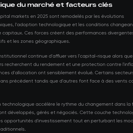
que du marché et facteurs clés
pital markets en 2025 sont remodelés par les évolutions
ques, l'adoption technologique et les conditions changea
 capitaux. Ces forces créent des performances divergentes
ifs et les zones géographiques.
nstitutionnel continue d'affluer vers l'capital-risque alors que
rs recherchent du rendement et une protection contre l'infla
nces d'allocation ont sensiblement évolué. Certains secteurs
sans précédent tandis que d'autres font face à des vents c
on technologique accélère le rythme du changement dans la
 sont développés, gérés et négociés. Cette couche technolo
es opportunités d'investissement tout en perturbant les mo
raditionnels.