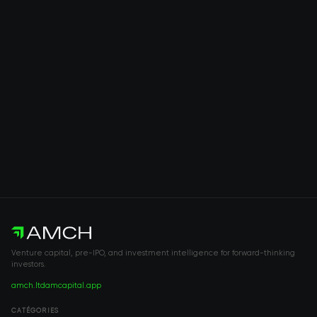
Venture capital, pre-IPO, and investment intelligence for forward-thinking
investors.
amch.ltd
amcapital.app
CATÉGORIES