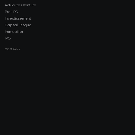
Actualités Venture
Pre-IPO
Investissement
Capital-Risque
Immobilier
IPO
COMPANY
About AMCH
AMCH App
Trustpilot
DOWNLOAD
App Store
Google Play
RISK DISCLOSURE & LEGAL NOTICE
© 2026 2021 — 2026 AMCH Ltd. Tous droits réservés.