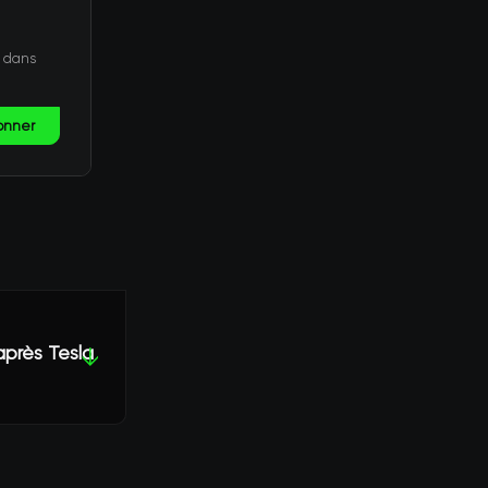
t dans
onner
après Tesla
↓