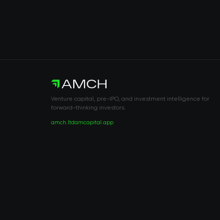
Venture capital, pre-IPO, and investment intelligence for
forward-thinking investors.
amch.ltd
amcapital.app
RISK DISCLOSURE & LEGAL NOTICE