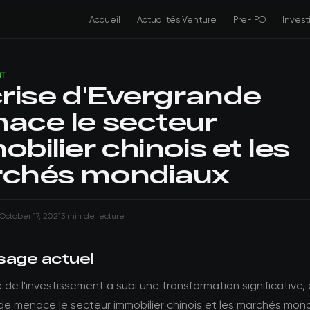
Accueil
Actualités Venture
Pre-IPO
Inves
NT
crise d'Evergrande
ace le secteur
bilier chinois et les
chés mondiaux
October 17, 2021
3 min de lecture
sage actuel
de l'investissement a subi une transformation significative, e
de menace le secteur immobilier chinois et les marchés mon