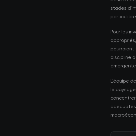
stades d'i
particuliè
Pour les in
appropriés,
pourraient 
discipline 
émergente
L'équipe d
le paysage
concentrer 
adéquates 
macroécono