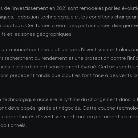
 de l'investissement en 2021 sont remodelés par les évolut
ques, l'adoption technologique et les conditions changea
 capitaux. Ces forces créent des performances divergentes
ifs et les zones géographiques.
institutionnel continue d'affluer vers l'investissement alors qu
rs recherchent du rendement et une protection contre l'infla
nces d'allocation ont sensiblement évolué. Certains secteurs
sans précédent tandis que d'autres font face à des vents c
on technologique accélère le rythme du changement dans la
 sont développés, gérés et négociés. Cette couche technolo
es opportunités d'investissement tout en perturbant les mo
raditionnels.