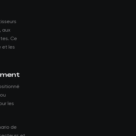
tisseurs
, aux
ntes. Ce
 et les
sement
ositionné
 ou
our les
nario de
-secteurs et