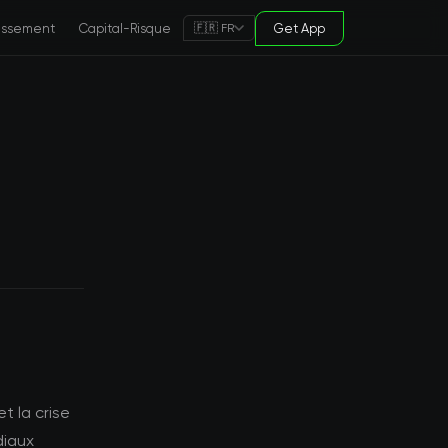
tissement
Capital-Risque
Get App
🇫🇷 FR
t la crise
diaux