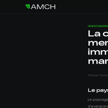
INVESTISSEME
La 
men
immo
mar
Michael Torres
Le pay
Le paysage 
d'evergran