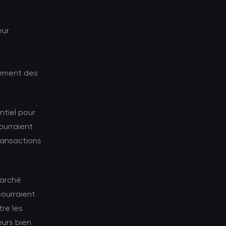
eur
tement des
ntiel pour
ourraient
transactions
marché
pourraient
tre les
eurs bien