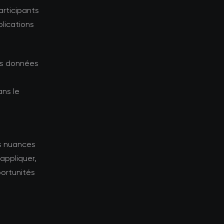
articipants
plications
les données
ns le
es nuances
appliquer,
portunités