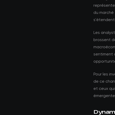
représente 
du marché s
s'étendent
Les analyst
brossent d
macroécono
sentiment 
opportunité
Pour les in
de ce chang
et ceux qui
émergente
Dynami