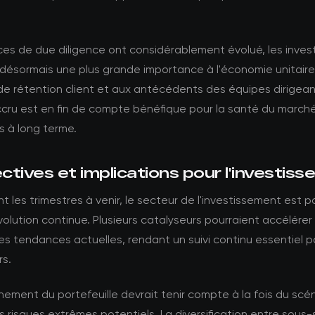
es de due diligence ont considérablement évolué, les inves
désormais une plus grande importance à l'économie unitaire
de rétention client et aux antécédents des équipes dirigea
ccru est en fin de compte bénéfique pour la santé du marché
 à long terme.
tives et implications pour l'investis
t les trimestres à venir, le secteur de l'investissement est p
olution continue. Plusieurs catalyseurs pourraient accélérer
les tendances actuelles, rendant un suivi continu essentiel p
rs.
nement du portefeuille devrait tenir compte à la fois du scé
 risques extrêmes potentiels. La diversification entre sous