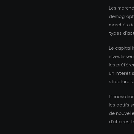
Les marchés
démographi
marchés de
types d'act
Le capital 
investisseu
les préfére
un intérêt 
structurels.
L'innovati
les actifs
de nouvell
d'affaires t