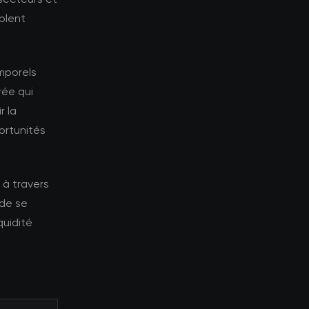
blent
emporels
rée qui
r la
ortunités
 à travers
 de se
quidité