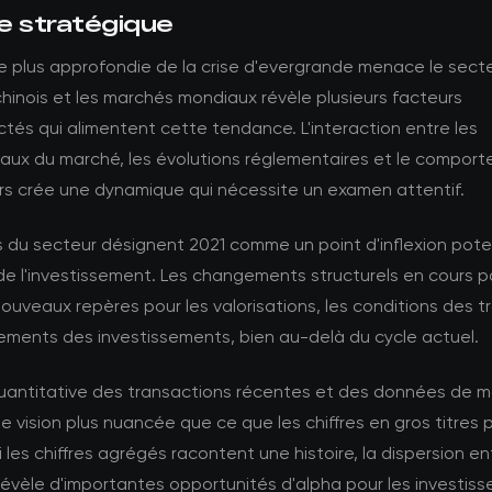
e stratégique
e plus approfondie de la crise d'evergrande menace le sect
chinois et les marchés mondiaux révèle plusieurs facteurs
tés qui alimentent cette tendance. L'interaction entre les
ux du marché, les évolutions réglementaires et le compor
urs crée une dynamique qui nécessite un examen attentif.
 du secteur désignent 2021 comme un point d'inflexion pote
de l'investissement. Les changements structurels en cours p
nouveaux repères pour les valorisations, les conditions des 
dements des investissements, bien au-delà du cycle actuel.
quantitative des transactions récentes et des données de 
e vision plus nuancée que ce que les chiffres en gros titres 
i les chiffres agrégés racontent une histoire, la dispersion en
vèle d'importantes opportunités d'alpha pour les investiss