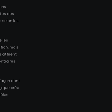
ions
ntes des
 selon les
e les
tion, mais
 attirent
ontraires
 façon dont
gique crée
dèles