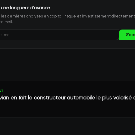
 une longueur d'avance
les dernières analyses en capital-risque et investissement directemen
te mail.
S'ab
NT
vian en fait le constructeur automobile le plus valorisé 