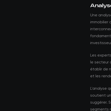
Analys
Une analys
immobilier 
interconnec
fondamenta
investisse
Les experts
le secteur 
établir de 
et les ren
L'analyse 
soutient un
suggérer. S
segments ré