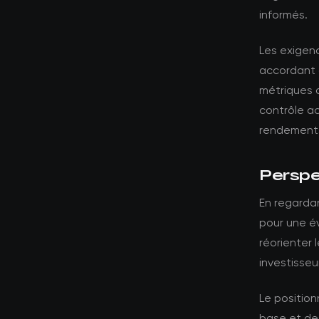
informés.
Les exigenc
accordant 
métriques 
contrôle a
rendements
Perspec
En regardan
pour une év
réorienter 
investisseu
Le position
base et des