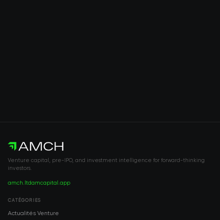
Venture capital, pre-IPO, and investment intelligence for forward-thinking
investors.
amch.ltd
amcapital.app
CATÉGORIES
Actualités Venture