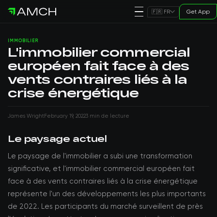
Get App
🇫🇷 FR
IMMOBILIER
L'immobilier commercial
européen fait face à des
vents contraires liés à la
crise énergétique
James Wright
February 19, 2022
3 min de lecture
Le paysage actuel
Le paysage de l'immobilier a subi une transformation
significative, et l'immobilier commercial européen fait
face à des vents contraires liés à la crise énergétique
représente l'un des développements les plus importants
de 2022. Les participants du marché surveillent de près