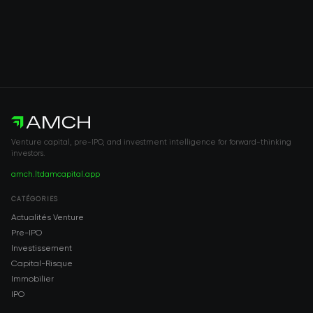
Venture capital, pre-IPO, and investment intelligence for forward-thinking
investors.
amch.ltd
amcapital.app
CATÉGORIES
Actualités Venture
Pre-IPO
Investissement
Capital-Risque
Immobilier
IPO