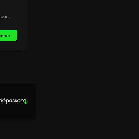
t dans
onner
e dépassant
↓