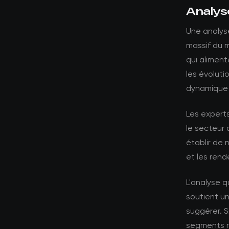
Analys
Une analyse
massif du 
qui alimen
les évolut
dynamique 
Les expert
le secteur 
établir de 
et les ren
L'analyse 
soutient un
suggérer. S
segments ré