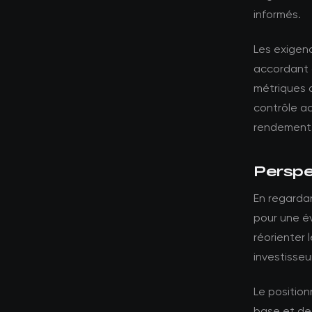
informés.
Les exigenc
accordant 
métriques 
contrôle a
rendements
Perspec
En regardan
pour une év
réorienter 
investisseu
Le position
base et des