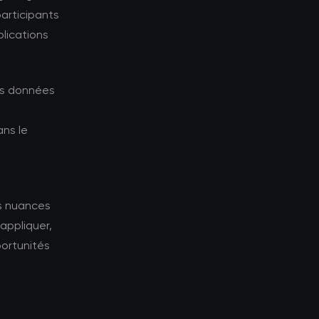
articipants
plications
les données
ns le
es nuances
appliquer,
portunités