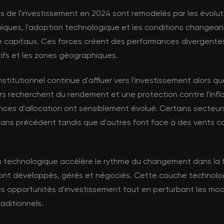
s de l'investissement en 2024 sont remodelés par les évolut
ques, l'adoption technologique et les conditions changea
 capitaux. Ces forces créent des performances divergentes
ifs et les zones géographiques.
institutionnel continue d'affluer vers l'investissement alors qu
rs recherchent du rendement et une protection contre l'infla
nces d'allocation ont sensiblement évolué. Certains secteurs
sans précédent tandis que d'autres font face à des vents c
on technologique accélère le rythme du changement dans la
 sont développés, gérés et négociés. Cette couche technolo
es opportunités d'investissement tout en perturbant les mo
raditionnels.