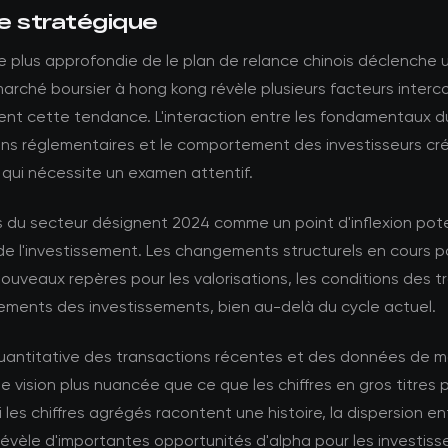
e stratégique
 plus approfondie de le plan de relance chinois déclenche u
marché boursier à hong kong révèle plusieurs facteurs inter
tent cette tendance. L'interaction entre les fondamentaux d
ions réglementaires et le comportement des investisseurs cr
qui nécessite un examen attentif.
s du secteur désignent 2024 comme un point d'inflexion pote
de l'investissement. Les changements structurels en cours p
nouveaux repères pour les valorisations, les conditions des 
dements des investissements, bien au-delà du cycle actuel.
quantitative des transactions récentes et des données de 
e vision plus nuancée que ce que les chiffres en gros titres 
i les chiffres agrégés racontent une histoire, la dispersion en
vèle d'importantes opportunités d'alpha pour les investiss