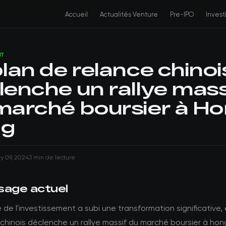
Accueil
Actualités Venture
Pre-IPO
Inves
NT
plan de relance chinoi
lenche un rallye mass
marché boursier à H
ng
ly 09, 2024
3 min de lecture
sage actuel
de l'investissement a subi une transformation significative, 
chinois déclenche un rallye massif du marché boursier à ho