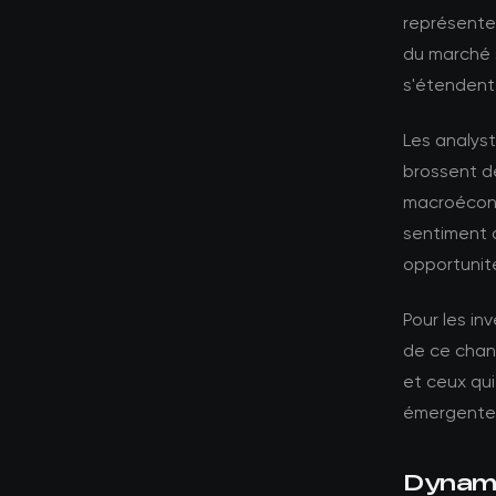
représente
du marché s
s'étendent
Les analyst
brossent d
macroécono
sentiment 
opportunité
Pour les in
de ce chang
et ceux qui
émergente
Dynami