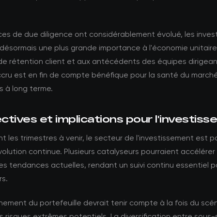
es de due diligence ont considérablement évolué, les inves
désormais une plus grande importance à l'économie unitaire
de rétention client et aux antécédents des équipes dirigea
ccru est en fin de compte bénéfique pour la santé du marché
 à long terme.
tives et implications pour l'investis
t les trimestres à venir, le secteur de l'investissement est p
olution continue. Plusieurs catalyseurs pourraient accélérer
les tendances actuelles, rendant un suivi continu essentiel p
rs.
nement du portefeuille devrait tenir compte à la fois du scé
 risques extrêmes potentiels. La diversification entre sous