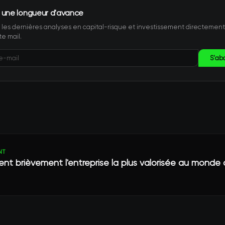
 une longueur d'avance
les dernières analyses en capital-risque et investissement directemen
te mail.
S'ab
NT
ient brièvement l'entreprise la plus valorisée au mond