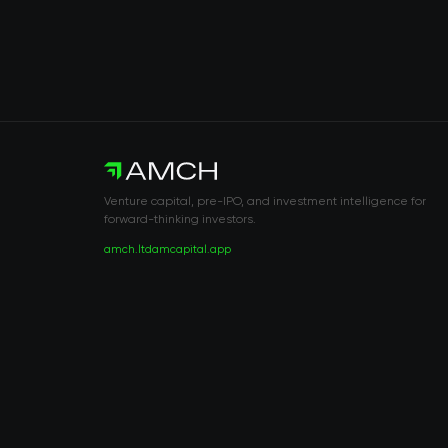
Venture capital, pre-IPO, and investment intelligence for
forward-thinking investors.
amch.ltd
amcapital.app
RISK DISCLOSURE & LEGAL NOTICE