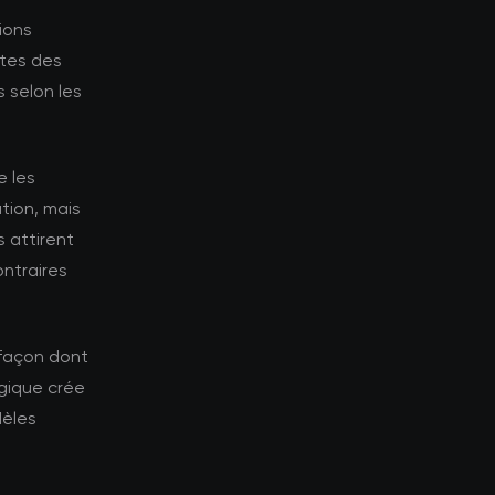
ions
ntes des
 selon les
e les
tion, mais
 attirent
ontraires
 façon dont
gique crée
dèles