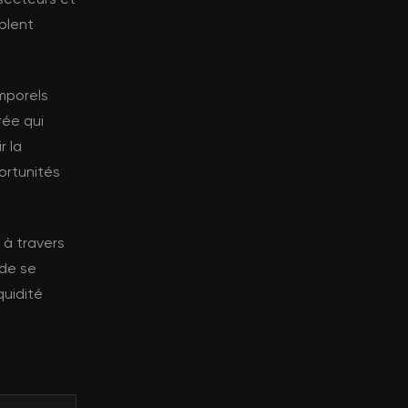
blent
emporels
rée qui
r la
ortunités
 à travers
 de se
quidité