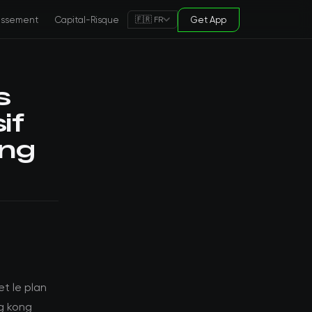
tissement
Capital-Risque
Get App
🇫🇷 FR
s
if
ong
et le plan
ng kong