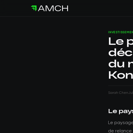
INVESTISSEME
Le 
déc
du 
Ko
Sarah Chen
Ju
Le pay
Le paysage 
de relance 