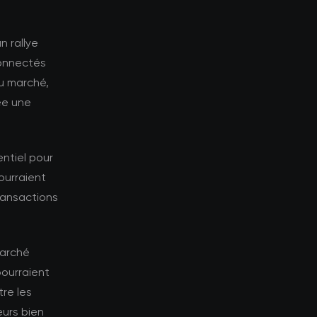
n rallye
connectés
u marché,
ée une
ntiel pour
ourraient
transactions
marché
pourraient
tre les
eurs bien