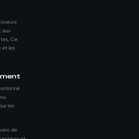
tisseurs
, aux
ntes. Ce
 et les
sement
ositionné
 ou
our les
nario de
-secteurs et