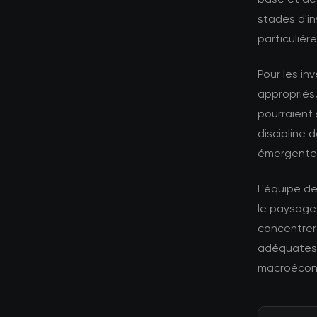
stades d'i
particuliè
Pour les in
appropriés,
pourraient 
discipline 
émergente
L'équipe d
le paysage
concentrer 
adéquates 
macroécono