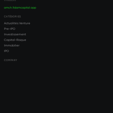
investors.
amch.ltd
amcapital.app
CATÉGORIES
Actualités Venture
Pre-IPO
Investissement
Capital-Risque
Immobilier
IPO
COMPANY
About AMCH
AMCH App
Trustpilot
DOWNLOAD
App Store
Google Play