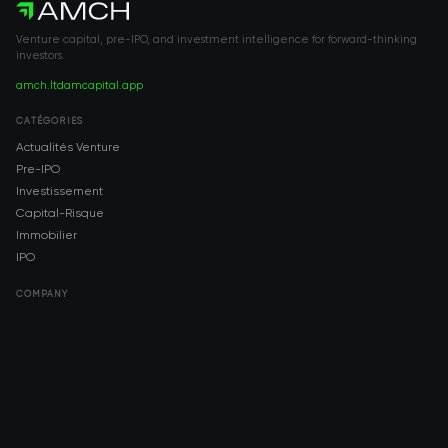
Venture capital, pre-IPO, and investment intelligence for forward-thinking
investors.
amch.ltd
amcapital.app
CATÉGORIES
Actualités Venture
Pre-IPO
Investissement
Capital-Risque
Immobilier
IPO
COMPANY
About AMCH
AMCH App
Trustpilot
DOWNLOAD
App Store