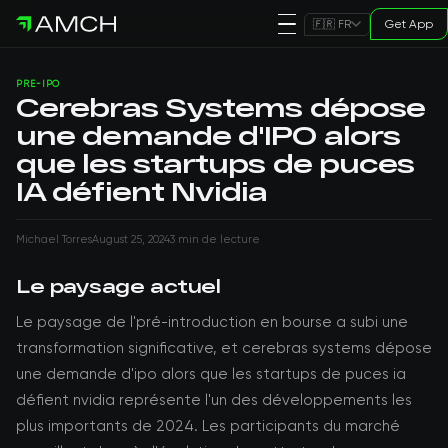
Get App
🇫🇷 FR
PRE-IPO
Cerebras Systems dépose
une demande d'IPO alors
que les startups de puces
IA défient Nvidia
Michael Torres
August 25, 2024
3 min de lecture
Le paysage actuel
Le paysage de l'pré-introduction en bourse a subi une
transformation significative, et cerebras systems dépose
une demande d'ipo alors que les startups de puces ia
défient nvidia représente l'un des développements les
plus importants de 2024. Les participants du marché