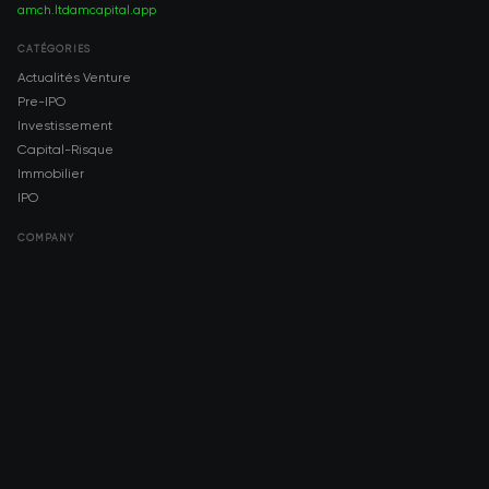
amch.ltd
amcapital.app
CATÉGORIES
Actualités Venture
Pre-IPO
Investissement
Capital-Risque
Immobilier
IPO
COMPANY
About AMCH
AMCH App
Trustpilot
DOWNLOAD
App Store
Google Play
RISK DISCLOSURE & LEGAL NOTICE