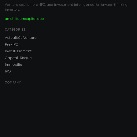
Venture capital, pre-IPO, and investment intelligence for forward-thinking
investors.
amch.ltd
amcapital.app
CATÉGORIES
Actualités Venture
Pre-IPO
Investissement
Capital-Risque
Immobilier
IPO
COMPANY
About AMCH
AMCH App
Trustpilot
DOWNLOAD
App Store
Google Play