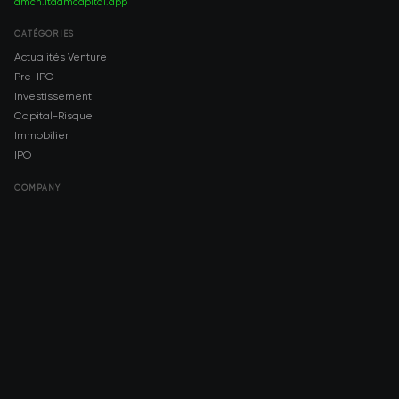
amch.ltd
amcapital.app
CATÉGORIES
Actualités Venture
Pre-IPO
Investissement
Capital-Risque
Immobilier
IPO
COMPANY
About AMCH
AMCH App
Trustpilot
DOWNLOAD
App Store
Google Play
RISK DISCLOSURE & LEGAL NOTICE