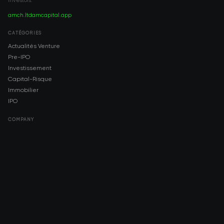
investors.
amch.ltd
amcapital.app
CATÉGORIES
Actualités Venture
Pre-IPO
Investissement
Capital-Risque
Immobilier
IPO
COMPANY
About AMCH
AMCH App
Trustpilot
DOWNLOAD
App Store
Google Play