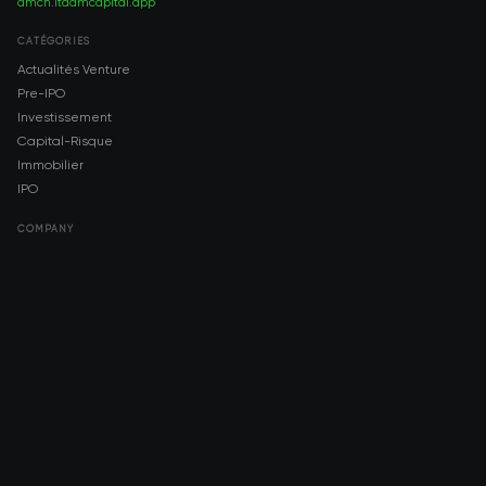
amch.ltd
amcapital.app
CATÉGORIES
Actualités Venture
Pre-IPO
Investissement
Capital-Risque
Immobilier
IPO
COMPANY
About AMCH
AMCH App
Trustpilot
DOWNLOAD
App Store
Google Play
RISK DISCLOSURE & LEGAL NOTICE