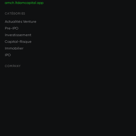
amch.ltd
amcapital.app
CATÉGORIES
Actualités Venture
Pre-IPO
Investissement
Capital-Risque
Immobilier
IPO
COMPANY
About AMCH
AMCH App
Trustpilot
DOWNLOAD
App Store
Google Play
RISK DISCLOSURE & LEGAL NOTICE