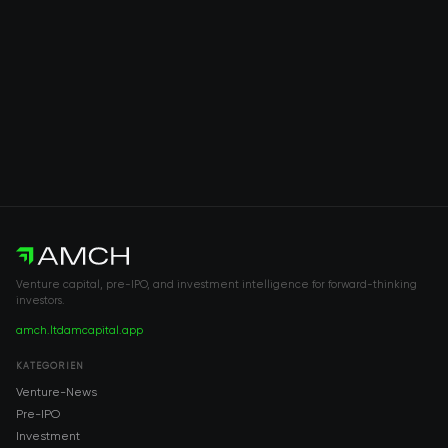
Venture capital, pre-IPO, and investment intelligence for forward-thinking
investors.
amch.ltd
amcapital.app
KATEGORIEN
Venture-News
Pre-IPO
Investment