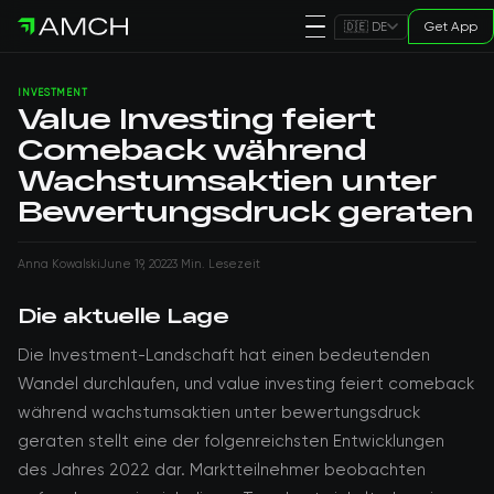
Get App
🇩🇪 DE
INVESTMENT
Value Investing feiert
Comeback während
Wachstumsaktien unter
Bewertungsdruck geraten
Anna Kowalski
June 19, 2022
3 Min. Lesezeit
Die aktuelle Lage
Die Investment-Landschaft hat einen bedeutenden
Wandel durchlaufen, und value investing feiert comeback
während wachstumsaktien unter bewertungsdruck
geraten stellt eine der folgenreichsten Entwicklungen
des Jahres 2022 dar. Marktteilnehmer beobachten