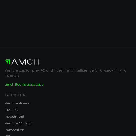
Venture capital, pre-IPO, and investment intelligence for forward-thinking
investors.
amch.ltd
amcapital.app
KATEGORIEN
Venture-News
Pre-IPO
Investment
Venture Capital
Immobilien