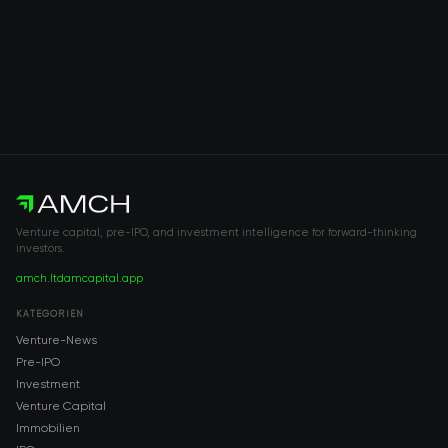
Venture capital, pre-IPO, and investment intelligence for forward-thinking
investors.
amch.ltd
amcapital.app
KATEGORIEN
Venture-News
Pre-IPO
Investment
Venture Capital
Immobilien