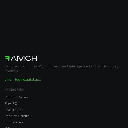
Venture capital, pre-IPO, and investment intelligence for forward-thinking
investors.
amch.ltd
amcapital.app
KATEGORIEN
Venture-News
Pre-IPO
Investment
Venture Capital
Immobilien