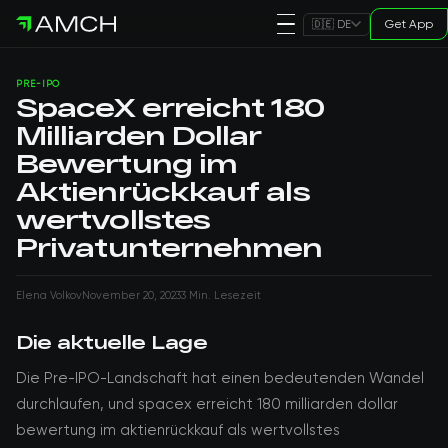
Get App
🇩🇪 DE
PRE-IPO
SpaceX erreicht 180
Milliarden Dollar
Bewertung im
Aktienrückkauf als
wertvollstes
Privatunternehmen
Elena Volkov
November 20, 2023
3 Min. Lesezeit
Die aktuelle Lage
Die Pre-IPO-Landschaft hat einen bedeutenden Wandel
durchlaufen, und spacex erreicht 180 milliarden dollar
bewertung im aktienrückkauf als wertvollstes