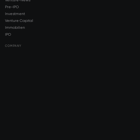
Venture-News
Pre-IPO
Investment
Venture Capital
Immobilien
IPO
COMPANY
About AMCH
AMCH App
Trustpilot
DOWNLOAD
App Store
Google Play
RISK DISCLOSURE & LEGAL NOTICE
© 2026 2021 — 2026 AMCH Ltd. Alle Rechte vorbehalten.