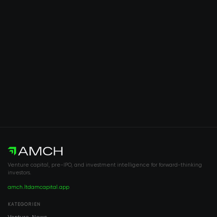
Venture capital, pre-IPO, and investment intelligence for forward-thinking
investors.
amch.ltd
amcapital.app
KATEGORIEN