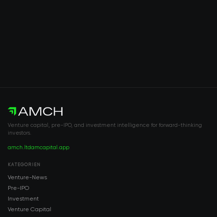
Venture capital, pre-IPO, and investment intelligence for forward-thinking
investors.
amch.ltd
amcapital.app
KATEGORIEN
Venture-News
Pre-IPO
Investment
Venture Capital