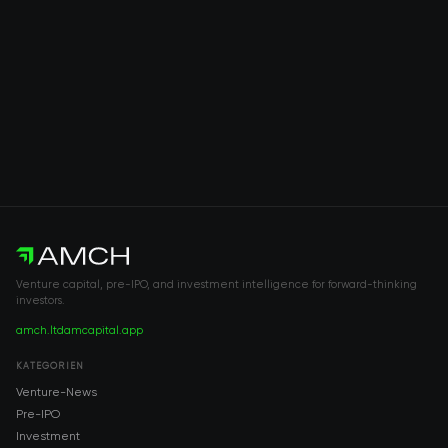
Venture capital, pre-IPO, and investment intelligence for forward-thinking
investors.
amch.ltd
amcapital.app
KATEGORIEN
Venture-News
Pre-IPO
Investment