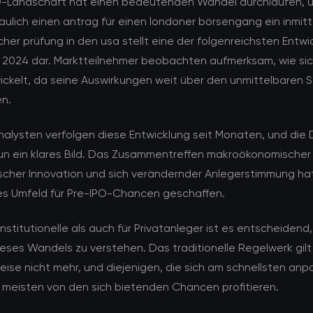
O-Landschaft hat einen bedeutenden Wandel durchlaufen, u
raulich einen antrag für einen londoner börsengang ein inmit
cher prüfung in den usa stellt eine der folgenreichsten Entw
 2024 dar. Marktteilnehmer beobachten aufmerksam, wie sic
ickelt, da seine Auswirkungen weit über den unmittelbaren 
n.
alysten verfolgen diese Entwicklung seit Monaten, und die
un ein klares Bild. Das Zusammentreffen makroökonomischer
scher Innovation und sich verändernder Anlegerstimmung hat
ges Umfeld für Pre-IPO-Chancen geschaffen.
institutionelle als auch für Privatanleger ist es entscheidend,
eses Wandels zu verstehen. Das traditionelle Regelwerk gilt
ise nicht mehr, und diejenigen, die sich am schnellsten anp
meisten von den sich bietenden Chancen profitieren.