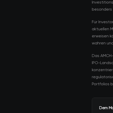
Investitio
besonders 
Für Investo
aktuellen M
erweisen kö
wahren und 
Das AMCH-R
IPO-Landsc
konzentrier
regulatori
Portfolios 
Dem Mar