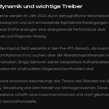
ynamik und wichtige Treiber
rkte werden im Jahr 2024 durch demografische Verschiebu
eadoption und sich entwickelnde Kapitalmarktbedingungen
iese Kräfte erzeugen eine divergierende Performance über
sen und Regionen hinweg.
elles Kapital fließt weiterhin in den Pre-IPO-Bereich, da Inves
 Inflationsschutz suchen, aber die Allokationspräferenzen 
rschoben. Einige Sektoren ziehen beispiellose Aufmerksamkei
dere mit strukturellem Gegenwind konfrontiert sind.
sche Innovation beschleunigt das Tempo des Wandels bei d
g, Verwaltung und dem Handel von Vermögenswerten. Diese
eebene schafft neue Investmentchancen und stört gleichzei
le Geschäftsmodelle.