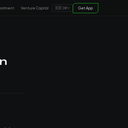
estment
Venture Capital
Get App
🇩🇪 DE
in