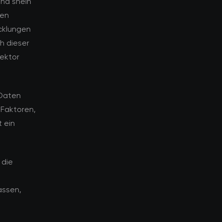
nd shein
ten
icklungen
h dieser
Sektor
 Daten
 Faktoren,
 ein
 die
assen,