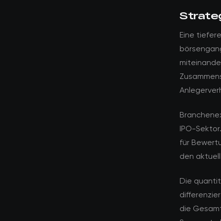
Strate
Eine tiefer
börsengang
miteinande
Zusammensp
Anlegerverh
Branchenex
IPO-Sektor
für Bewert
den aktuel
Die quanti
differenzie
die Gesamt