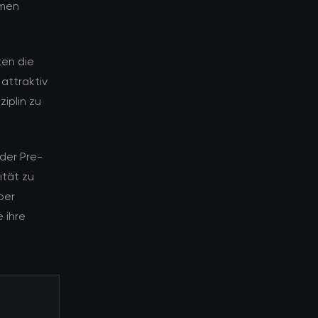
emen
ten die
attraktiv
ziplin zu
der Pre-
ität zu
ber
 ihre