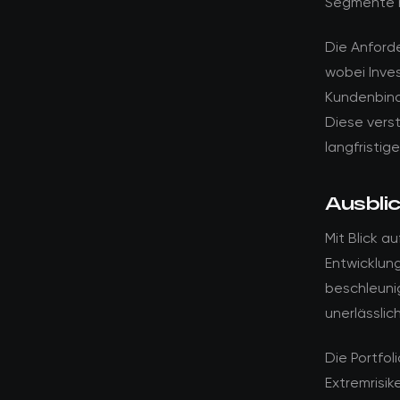
Segmente h
Die Anforde
wobei Inve
Kundenbind
Diese verst
langfristig
Ausblic
Mit Blick a
Entwicklung
beschleuni
unerlässlic
Die Portfol
Extremrisik