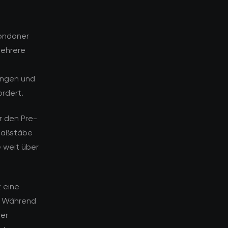
londoner
mehrere
ungen und
ordert.
r den Pre-
 Maßstäbe
 weit über
 eine
n. Während
ber