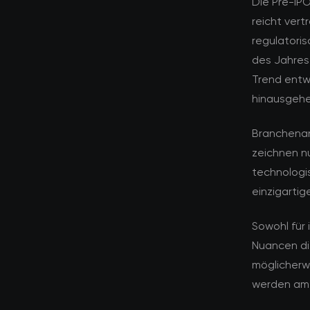
Die Pre-IP
reicht vert
regulatoris
des Jahres
Trend entw
hinausgehe
Branchenan
zeichnen n
technologi
einzigarti
Sowohl für 
Nuancen di
möglicherwe
werden am 