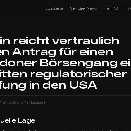
Startseite
Venture-News
Pre-IPO
Inv
n reicht vertraulich
en Antrag für einen
doner Börsengang e
itten regulatorischer
fung in den USA
May 15, 2024
3 Min. Lesezeit
tuelle Lage