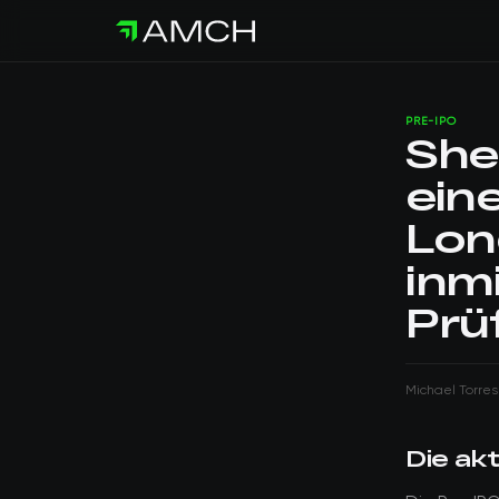
PRE-IPO
Shei
ein
Lon
inm
Prü
Michael Torres
Die ak