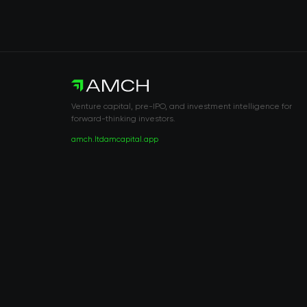
Venture capital, pre-IPO, and investment intelligence for
forward-thinking investors.
amch.ltd
amcapital.app
RISK DISCLOSURE & LEGAL NOTICE
© 2026 2021 — 2026 AMCH Ltd. Alle Rechte vorbehalten.