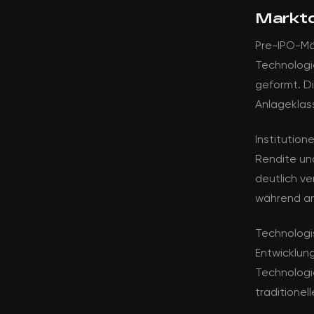
Marktd
Pre-IPO-Mä
Technologi
geformt. D
Anlageklas
Institution
Rendite und
deutlich ve
während an
Technologi
Entwicklun
Technologi
traditionel