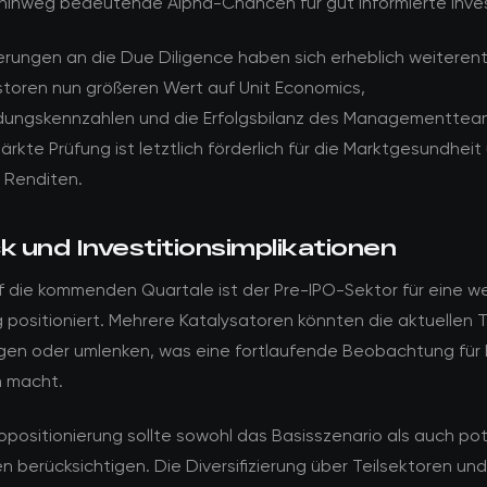
inweg bedeutende Alpha-Chancen für gut informierte Inve
rungen an die Due Diligence haben sich erheblich weiterent
storen nun größeren Wert auf Unit Economics,
ungskennzahlen und die Erfolgsbilanz des Managementtea
ärkte Prüfung ist letztlich förderlich für die Marktgesundheit
e Renditen.
k und Investitionsimplikationen
uf die kommenden Quartale ist der Pre-IPO-Sektor für eine w
 positioniert. Mehrere Katalysatoren könnten die aktuellen 
gen oder umlenken, was eine fortlaufende Beobachtung für 
h macht.
iopositionierung sollte sowohl das Basisszenario als auch pot
en berücksichtigen. Die Diversifizierung über Teilsektoren und