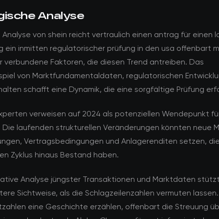
gische Analyse
e Analyse von shein reicht vertraulich einen antrag für einen 
 ein inmitten regulatorischer prüfung in den usa offenbart 
r verbundene Faktoren, die diesen Trend antreiben. Das
iel von Marktfundamentaldaten, regulatorischen Entwickl
alten schafft eine Dynamik, die eine sorgfältige Prüfung erf
perten verweisen auf 2024 als potenziellen Wendepunkt fü
. Die laufenden strukturellen Veränderungen könnten neue
ungen, Vertragsbedingungen und Anlagerenditen setzen, die
len Zyklus hinaus Bestand haben.
tative Analyse jüngster Transaktionen und Marktdaten stützt
rtere Sichtweise, als die Schlagzeilenzahlen vermuten lasse
zahlen eine Geschichte erzählen, offenbart die Streuung ü