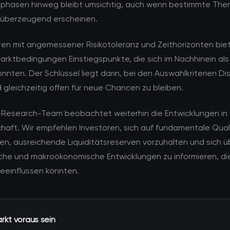
nsphasen hinweg bleibt umsichtig, auch wenn bestimmte Th
überzeugend erscheinen.
ren mit angemessener Risikotoleranz und Zeithorizonten bie
arktbedingungen Einstiegspunkte, die sich im Nachhinein als 
nnten. Der Schlüssel liegt darin, bei den Auswahlkriterien Dis
gleichzeitig offen für neue Chancen zu bleiben.
esearch-Team beobachtet weiterhin die Entwicklungen in 
haft. Wir empfehlen Investoren, sich auf fundamentale Qual
en, ausreichende Liquiditätsreserven vorzuhalten und sich ü
sche und makroökonomische Entwicklungen zu informieren, die
beeinflussen könnten.
kt voraus sein