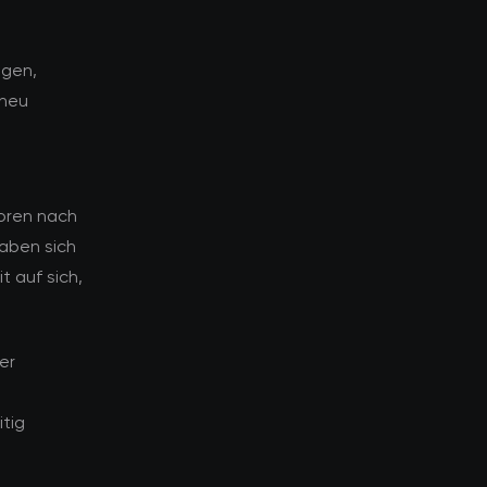
ngen,
 neu
toren nach
haben sich
t auf sich,
er
tig