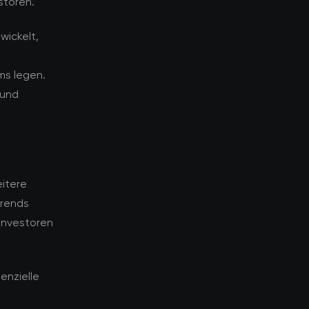
storen.
wickelt,
ms legen.
 und
eitere
Trends
Investoren
enzielle