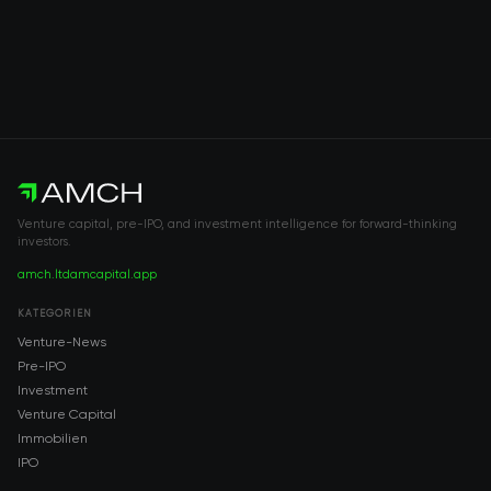
Venture capital, pre-IPO, and investment intelligence for forward-thinking
investors.
amch.ltd
amcapital.app
KATEGORIEN
Venture-News
Pre-IPO
Investment
Venture Capital
Immobilien
IPO