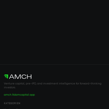
Venture capital, pre-IPO, and investment intelligence for forward-thinking
investors.
amch.ltd
amcapital.app
KATEGORIEN