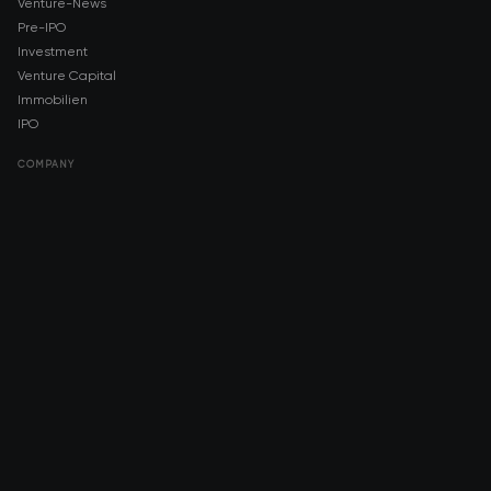
Venture-News
Pre-IPO
Investment
Venture Capital
Immobilien
IPO
COMPANY
About AMCH
AMCH App
Trustpilot
DOWNLOAD
App Store
Google Play
RISK DISCLOSURE & LEGAL NOTICE
© 2026 2021 — 2026 AMCH Ltd. Alle Rechte vorbehalten.