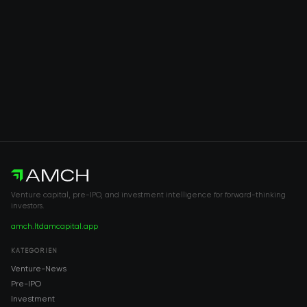
Venture capital, pre-IPO, and investment intelligence for forward-thinking
investors.
amch.ltd
amcapital.app
KATEGORIEN
Venture-News
Pre-IPO
Investment