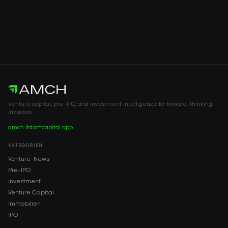
Venture capital, pre-IPO, and investment intelligence for forward-thinking
investors.
amch.ltd
amcapital.app
KATEGORIEN
Venture-News
Pre-IPO
Investment
Venture Capital
Immobilien
IPO