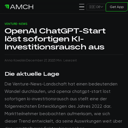
Get App
🇩🇪 DE
VENTURE-NEWS
OpenAI ChatGPT-Start
löst sofortigen KI-
Investitionsrausch aus
Anna Kowalski
December 27, 2022
3 Min. Lesezeit
Die aktuelle Lage
Die Venture-News-Landschaft hat einen bedeutenden
Wandel durchlaufen, und openai chatgpt-start löst
sofortigen ki-investitionsrausch aus stellt eine der
folgenreichsten Entwicklungen des Jahres 2022 dar.
Marktteilnehmer beobachten aufmerksam, wie sich
dieser Trend entwickelt, da seine Auswirkungen weit über