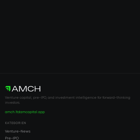
Venture capital, pre-IPO, and investment intelligence for forward-thinking
investors.
amch.ltd
amcapital.app
KATEGORIEN
Venture-News
Pre-IPO