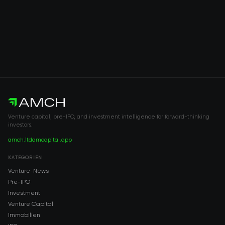
Venture capital, pre-IPO, and investment intelligence for forward-thinking
investors.
amch.ltd
amcapital.app
KATEGORIEN
Venture-News
Pre-IPO
Investment
Venture Capital
Immobilien