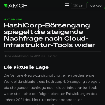
Get App
🇩🇪 DE
VENTURE-NEWS
HashiCorp-Börsengang
spiegelt die steigende
Nachfrage nach Cloud-
Infrastruktur-Tools wider
Elena Volkov
October 03, 2021
3 Min. Lesezeit
Die aktuelle Lage
Die Venture-News-Landschaft hat einen bedeutenden
Wandel durchlaufen, und hashicorp-börsengang spiegelt
die steigende nachfrage nach cloud-infrastruktur-tools
wider stellt eine der folgenreichsten Entwicklungen des
Jahres 2021 dar. Marktteilnehmer beobachten