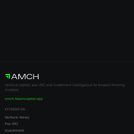
Venture capital, pre-IPO, and investment intelligence for forward-thinking
investors.
amch.ltd
amcapital.app
KATEGORIEN
Venture-News
Pre-IPO
Investment