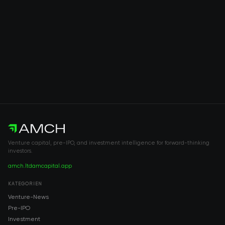
Venture capital, pre-IPO, and investment intelligence for forward-thinking
investors.
amch.ltd
amcapital.app
KATEGORIEN
Venture-News
Pre-IPO
Investment