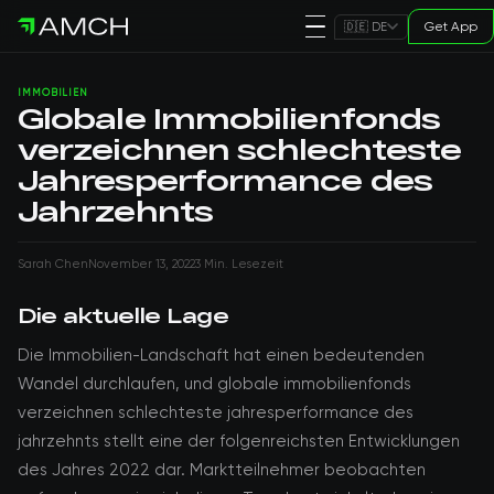
Get App
🇩🇪 DE
IMMOBILIEN
Globale Immobilienfonds
verzeichnen schlechteste
Jahresperformance des
Jahrzehnts
Sarah Chen
November 13, 2022
3 Min. Lesezeit
Die aktuelle Lage
Die Immobilien-Landschaft hat einen bedeutenden
Wandel durchlaufen, und globale immobilienfonds
verzeichnen schlechteste jahresperformance des
jahrzehnts stellt eine der folgenreichsten Entwicklungen
des Jahres 2022 dar. Marktteilnehmer beobachten