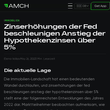
Get App
🇩🇪 DE
IMMOBILIEN
Zinserhöhungen der Fed
beschleunigen Anstieg der
Hypothekenzinsen über
5%
Elena Volkov
May 26, 2022
3 Min. Lesezeit
Die aktuelle Lage
Die Immobilien-Landschaft hat einen bedeutenden
Wandel durchlaufen, und zinserhöhungen der fed
beschleunigen anstieg der hypothekenzinsen über 5%
stellt eine der folgenreichsten Entwicklungen des Jahres
2022 dar. Marktteilnehmer beobachten aufmerksam, wie