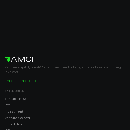
Venture capital, pre-IPO, and investment intelligence for forward-thinking
investors.
amch.ltd
amcapital.app
KATEGORIEN
Venture-News
Pre-IPO
Investment
Venture Capital
Immobilien