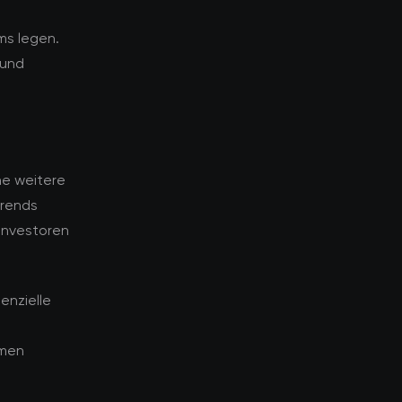
ms legen.
 und
ne weitere
Trends
Investoren
enzielle
emen