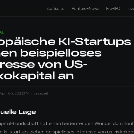
Startseite
Venture-News
Pre-IPO
Inv
AL
opäische KI-Startups
hen beispielloses
eresse von US-
kokapital an
April 04, 2023
3 Min. Lesezeit
tuelle Lage
kapital-Landschaft hat einen bedeutenden Wandel durchlauf
 ki-startups ziehen beispielloses interesse von us-risikokapi