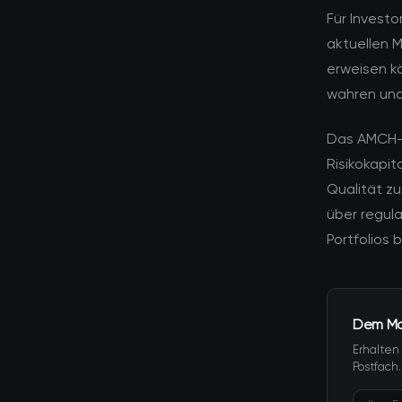
Für Investo
aktuellen M
erweisen kö
wahren und 
Das AMCH-R
Risikokapi
Qualität zu
über regul
Portfolios 
Dem Mar
Erhalten
Postfach.