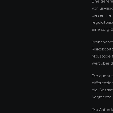
Eine tiefer
von us-risi
diesen Tre
regulatori
eine sorgfä
Branchenex
Risikokapi
Maßstäbe f
weit über 
Die quanti
differenzie
die Gesamt
Segmente h
Die Anforde