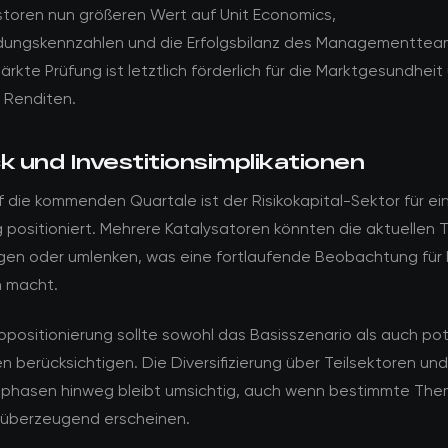
storen nun größeren Wert auf Unit Economics,
ungskennzahlen und die Erfolgsbilanz des Managementtea
ärkte Prüfung ist letztlich förderlich für die Marktgesundheit
e Renditen.
k und Investitionsimplikationen
uf die kommenden Quartale ist der Risikokapital-Sektor für ei
 positioniert. Mehrere Katalysatoren könnten die aktuellen 
gen oder umlenken, was eine fortlaufende Beobachtung für 
h macht.
iopositionierung sollte sowohl das Basisszenario als auch pot
en berücksichtigen. Die Diversifizierung über Teilsektoren und
nsphasen hinweg bleibt umsichtig, auch wenn bestimmte Th
überzeugend erscheinen.