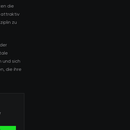
ten die
attraktiv
ziplin zu
der
tale
n und sich
, die ihre
r