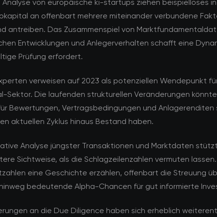
e Analyse von europäische ki-startups ziehen beispielloses i
kokapital an offenbart mehrere miteinander verbundene Fakt
nd antreiben. Das Zusammenspiel von Marktfundamentaldat
schen Entwicklungen und Anlegerverhalten schafft eine Dynam
ltige Prüfung erfordert.
perten verweisen auf 2023 als potenziellen Wendepunkt fü
tal-Sektor. Die laufenden strukturellen Veränderungen könnt
ür Bewertungen, Vertragsbedingungen und Anlagerenditen 
den aktuellen Zyklus hinaus Bestand haben.
tative Analyse jüngster Transaktionen und Marktdaten stützt
rtere Sichtweise, als die Schlagzeilenzahlen vermuten lasse
zahlen eine Geschichte erzählen, offenbart die Streuung ü
inweg bedeutende Alpha-Chancen für gut informierte Inve
rungen an die Due Diligence haben sich erheblich weiterent