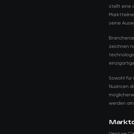
stellt eine
Marktteiln
seine Ausw
Branchenan
zeichnen n
technologi
einzigartig
Sowohl für 
Nuancen di
möglicherwe
werden am 
Marktd
Venture Ca