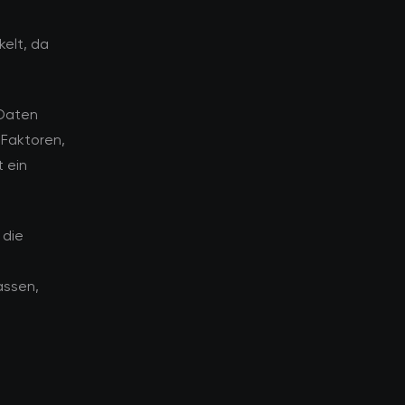
elt, da
 Daten
 Faktoren,
 ein
 die
assen,