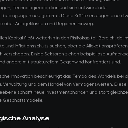
ngen, Technologieadoption und sich entwickelnde
ktbedingungen neu geformt. Diese Kräfte erzeugen eine div
e über Anlageklassen und Regionen hinweg.
elles Kapital fließt weiterhin in den Risikokapital-Bereich, da 
te und Inflationsschutz suchen, aber die Allokationspräfer
ch verschoben. Einige Sektoren ziehen beispiellose Aufmerks
nd andere mit strukturellem Gegenwind konfrontiert sind.
sche Innovation beschleunigt das Tempo des Wandels bei d
g, Verwaltung und dem Handel von Vermögenswerten. Diese
eebene schafft neue Investmentchancen und stört gleichzei
le Geschäftsmodelle.
gische Analyse