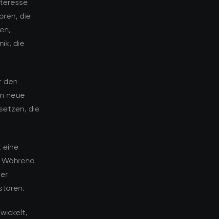
nteresse
oren, die
en,
ik, die
r den
en neue
setzen, die
 eine
n. Während
ber
storen.
wickelt,