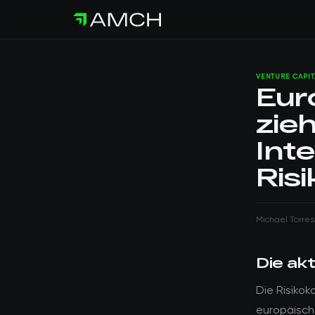
VENTURE CAPIT
Eur
zie
Int
Risi
Michael Torres
Die ak
Die Risiko
europäische