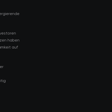
ergierende
Investoren
enzen haben
amkeit auf
er
tig