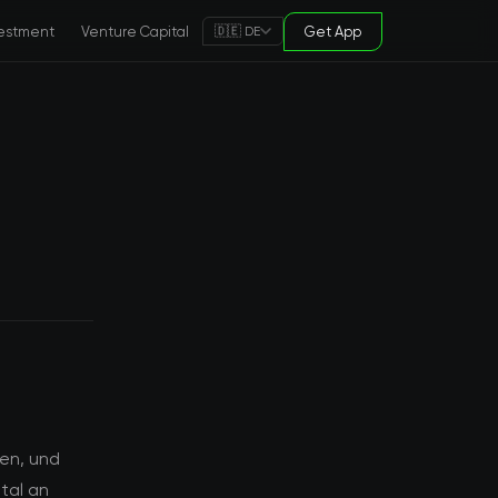
estment
Venture Capital
Get App
🇩🇪 DE
en, und
tal an