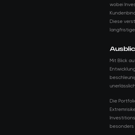
wobei Inve
Kundenbind
Diese verst
langfristig
Ausblic
Mit Blick a
Entwicklung
beschleuni
unerlässlic
Die Portfol
Extremrisik
Investitio
besonders 