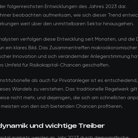
 der folgenreichsten Entwicklungen des Jahres 2023 dar.
ehmer beobachten aufmerksam, wie sich dieser Trend entwick
irkungen weit über den unmittelbaren Sektor hinausgehen.
alysten verfolgen diese Entwicklung seit Monaten, und die
un ein klares Bild. Das Zusammentreffen makroökonomischer
scher Innovation und sich verändernder Anlegerstimmung hat
es Umfeld für Risikokapital-Chancen geschaffen.
institutionelle als auch für Privatanleger ist es entscheidend,
eses Wandels zu verstehen. Das traditionelle Regelwerk gilt
ise nicht mehr, und diejenigen, die sich am schnellsten anp
meisten von den sich bietenden Chancen profitieren.
ynamik und wichtige Treiber
pital markets werden im Jahr 2023 durch demografische