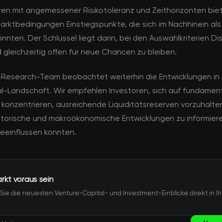
ren mit angemessener Risikotoleranz und Zeithorizonten bie
arktbedingungen Einstiegspunkte, die sich im Nachhinein als 
nnten. Der Schlüssel liegt darin, bei den Auswahlkriterien Dis
gleichzeitig offen für neue Chancen zu bleiben.
esearch-Team beobachtet weiterhin die Entwicklungen in 
tal-Landschaft. Wir empfehlen Investoren, sich auf fundamen
 konzentrieren, ausreichende Liquiditätsreserven vorzuhalte
atorische und makroökonomische Entwicklungen zu informieren
beeinflussen könnten.
kt voraus sein
 Sie die neuesten Venture-Capital- und Investment-Einblicke direkt in Ih