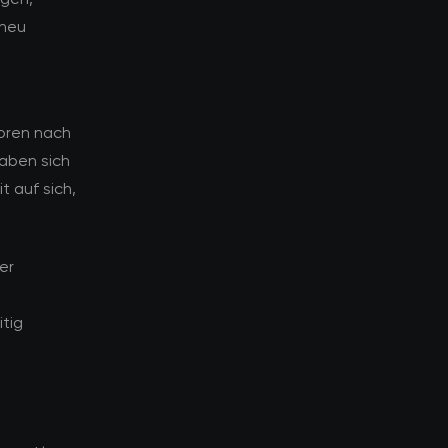
 neu
toren nach
haben sich
t auf sich,
er
tig