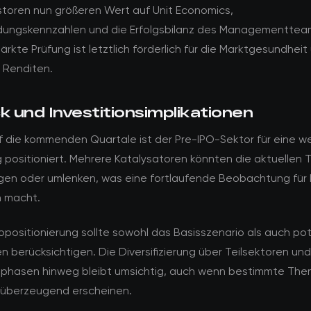
storen nun größeren Wert auf Unit Economics,
ungskennzahlen und die Erfolgsbilanz des Managementtea
ärkte Prüfung ist letztlich förderlich für die Marktgesundheit
e Renditen.
k und Investitionsimplikationen
uf die kommenden Quartale ist der Pre-IPO-Sektor für eine w
 positioniert. Mehrere Katalysatoren könnten die aktuellen 
gen oder umlenken, was eine fortlaufende Beobachtung für 
h macht.
iopositionierung sollte sowohl das Basisszenario als auch pot
en berücksichtigen. Die Diversifizierung über Teilsektoren und
nsphasen hinweg bleibt umsichtig, auch wenn bestimmte Th
überzeugend erscheinen.