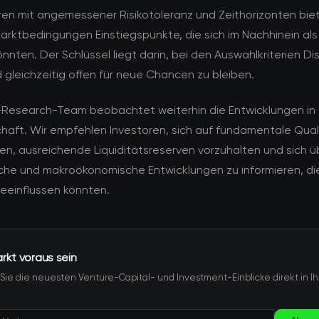
ren mit angemessener Risikotoleranz und Zeithorizonten bie
arktbedingungen Einstiegspunkte, die sich im Nachhinein als 
nnten. Der Schlüssel liegt darin, bei den Auswahlkriterien Dis
gleichzeitig offen für neue Chancen zu bleiben.
esearch-Team beobachtet weiterhin die Entwicklungen in 
haft. Wir empfehlen Investoren, sich auf fundamentale Qual
en, ausreichende Liquiditätsreserven vorzuhalten und sich ü
sche und makroökonomische Entwicklungen zu informieren, die
beeinflussen könnten.
kt voraus sein
 Sie die neuesten Venture-Capital- und Investment-Einblicke direkt in Ih