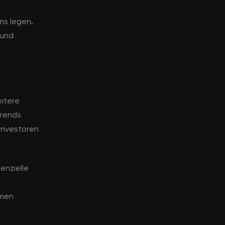
ms legen.
 und
eitere
Trends
Investoren
enzielle
emen