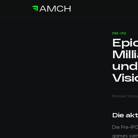
PRE-IPO
Epi
Mil
und
Vis
Michael Torres
Die ak
Die Pre-IP
games samme