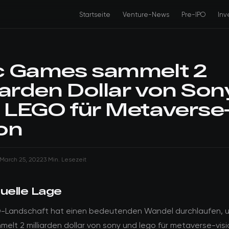
Startseite
Venture-News
Pre-IPO
Inv
c Games sammelt 2
liarden Dollar von Son
 LEGO für Metaverse
ion
March 25, 2022
3 Min. Lesezeit
tuelle Lage
O-Landschaft hat einen bedeutenden Wandel durchlaufen, u
lt 2 milliarden dollar von sony und lego für metaverse-visio