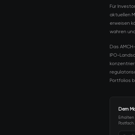
Für Investo
aktuellen M
erweisen kö
wahren und 
Das AMCH-R
IPO-Landsc
konzentrier
regulatori
Portfolios 
Dem Mar
Erhalten
Postfach.