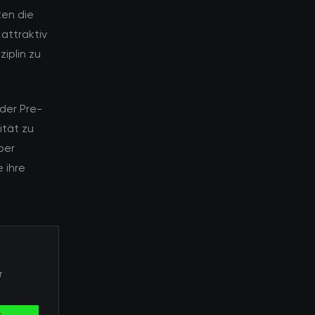
ten die
attraktiv
ziplin zu
der Pre-
ität zu
ber
 ihre
r