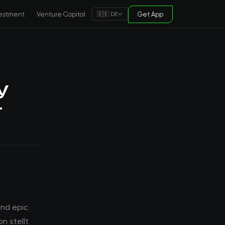
estment
Venture Capital
Get App
🇩🇪 DE
y
-
nd epic
n stellt