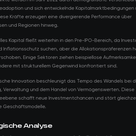
eadoption und sich entwickelnde Kapitalmarktbedingungen
iese Kräfte erzeugen eine divergierende Performance über
sen und Regionen hinweg.
elles Kapital fließt weiterhin in den Pre-IPO-Bereich, da Inves
 Inflationsschutz suchen, aber die Allokationspräferenzen 
rschoben. Einige Sektoren ziehen beispiellose Aufmerksamkei
dere mit strukturellem Gegenwind konfrontiert sind.
sche Innovation beschleunigt das Tempo des Wandels bei d
g, Verwaltung und dem Handel von Vermögenswerten. Diese
eebene schafft neue Investmentchancen und stört gleichzei
le Geschäftsmodelle.
gische Analyse