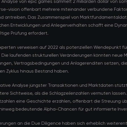
e Analyse von epic games sammelt 2 milliarden dollar von so
rse-vision offenbart mehrere miteinander verbundene Faktor
nd antreiben. Das Zusammenspiel von Marktfundamentaldat
schen Entwicklungen und Anlegerverhalten schafft eine Dynam
ltige Prüfung erfordert.
perten verweisen auf 2022 als potenziellen Wendepunkt fü
. Die laufenden strukturellen Veränderungen könnten neue
ungen, Vertragsbedingungen und Anlagerenditen setzen, die
len Zyklus hinaus Bestand haben.
tative Analyse jüngster Transaktionen und Marktdaten stützt
rtere Sichtweise, als die Schlagzeilenzahlen vermuten lasse
zahlen eine Geschichte erzählen, offenbart die Streuung ü
inweg bedeutende Alpha-Chancen für gut informierte Inve
rungen an die Due Diligence haben sich erheblich weiterent