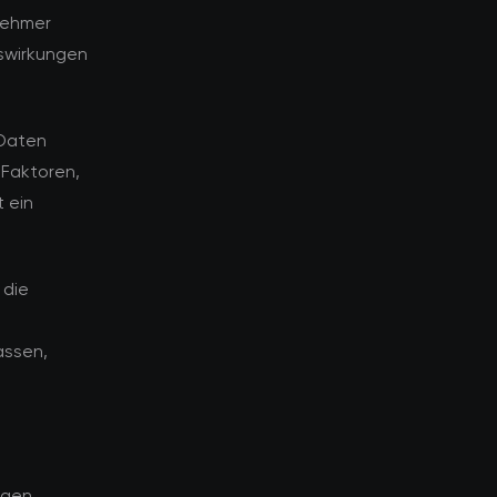
nehmer
uswirkungen
 Daten
 Faktoren,
 ein
 die
assen,
ngen,