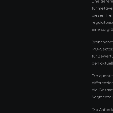
Eine tiefer
für metave
diesen Tre
regulatori
eine sorgfä
Branchenex
IPO-Sektor
für Bewert
den aktuel
Die quanti
differenzie
die Gesamt
Segmente h
Die Anforde