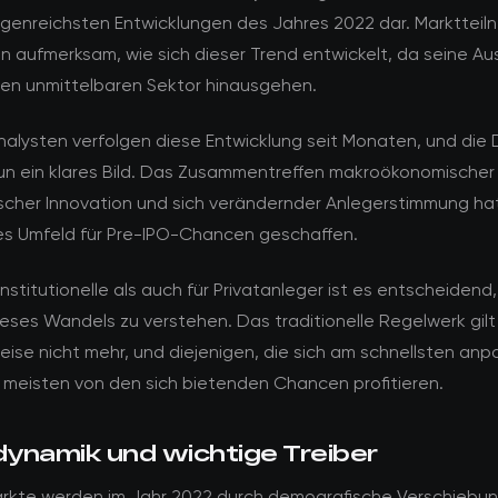
olgenreichsten Entwicklungen des Jahres 2022 dar. Marktteil
 aufmerksam, wie sich dieser Trend entwickelt, da seine A
den unmittelbaren Sektor hinausgehen.
alysten verfolgen diese Entwicklung seit Monaten, und die
un ein klares Bild. Das Zusammentreffen makroökonomischer
scher Innovation und sich verändernder Anlegerstimmung hat
ges Umfeld für Pre-IPO-Chancen geschaffen.
institutionelle als auch für Privatanleger ist es entscheidend,
eses Wandels zu verstehen. Das traditionelle Regelwerk gilt
ise nicht mehr, und diejenigen, die sich am schnellsten anp
meisten von den sich bietenden Chancen profitieren.
ynamik und wichtige Treiber
rkte werden im Jahr 2022 durch demografische Verschiebu