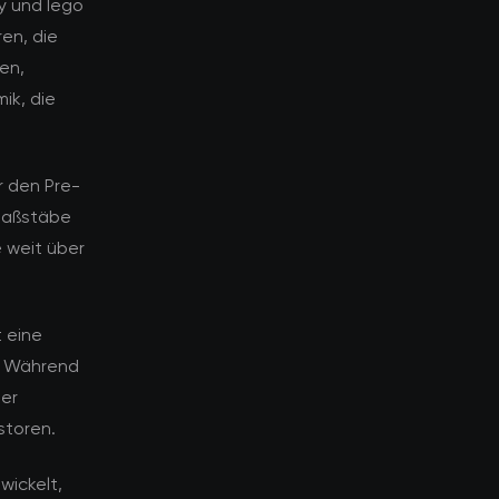
ny und lego
en, die
en,
ik, die
r den Pre-
 Maßstäbe
 weit über
 eine
n. Während
ber
storen.
wickelt,