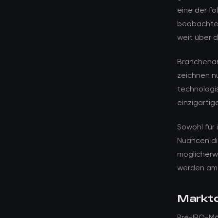
eine der f
beobachten
weit über 
Branchenan
zeichnen n
technologi
einzigarti
Sowohl für 
Nuancen di
möglicherwe
werden am 
Marktd
Pre-IPO-Mä