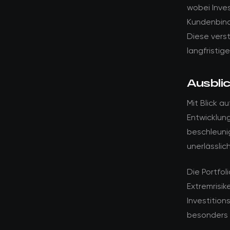
wobei Inve
Kundenbind
Diese verst
langfristig
Ausblic
Mit Blick a
Entwicklung
beschleuni
unerlässlic
Die Portfol
Extremrisik
Investitio
besonders 