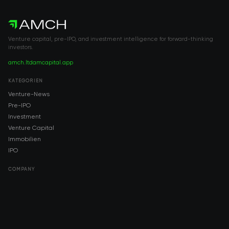
Venture capital, pre-IPO, and investment intelligence for forward-thinking
investors.
amch.ltd
amcapital.app
KATEGORIEN
Venture-News
Pre-IPO
Investment
Venture Capital
Immobilien
IPO
COMPANY
About AMCH
AMCH App
Trustpilot
DOWNLOAD