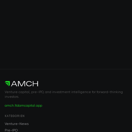
Venture capital, pre-IPO, and investment intelligence for forward-thinking
investors.
amch.ltd
amcapital.app
KATEGORIEN
Venture-News
Pre-IPO