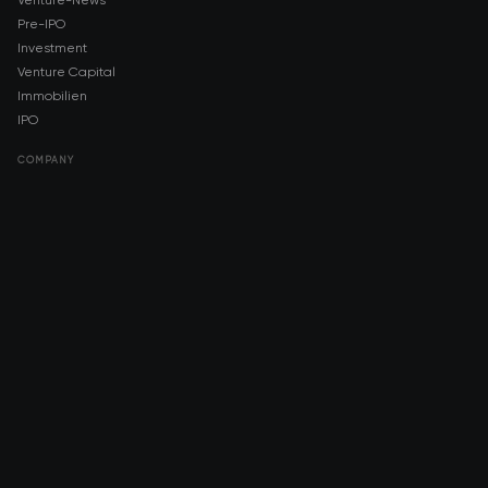
Venture-News
Pre-IPO
Investment
Venture Capital
Immobilien
IPO
COMPANY
About AMCH
AMCH App
Trustpilot
DOWNLOAD
App Store
Google Play
RISK DISCLOSURE & LEGAL NOTICE
© 2026 2021 — 2026 AMCH Ltd. Alle Rechte vorbehalten.