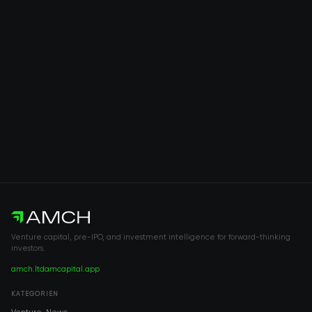
Venture capital, pre-IPO, and investment intelligence for forward-thinking
investors.
amch.ltd
amcapital.app
KATEGORIEN