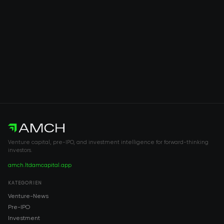
Venture capital, pre-IPO, and investment intelligence for forward-thinking
investors.
amch.ltd
amcapital.app
KATEGORIEN
Venture-News
Pre-IPO
Investment