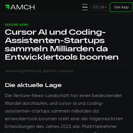
Get App
🇩🇪 DE
VENTURE-NEWS
Cursor AI und Coding-
Assistenten-Startups
sammeln Milliarden da
Entwicklertools boomen
James Wright
March 02, 2025
3 Min. Lesezeit
Die aktuelle Lage
Die Venture-News-Landschaft hat einen bedeutenden
Wandel durchlaufen, und cursor ai und coding-
assistenten-startups sammeln milliarden da
entwicklertools boomen stellt eine der folgenreichsten
Entwicklungen des Jahres 2025 dar. Marktteilnehmer