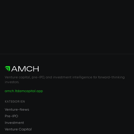
Venture capital, pre-IPO, and investment intelligence for forward-thinking
investors.
amch.ltd
amcapital.app
KATEGORIEN
Venture-News
Pre-IPO
Investment
Venture Capital