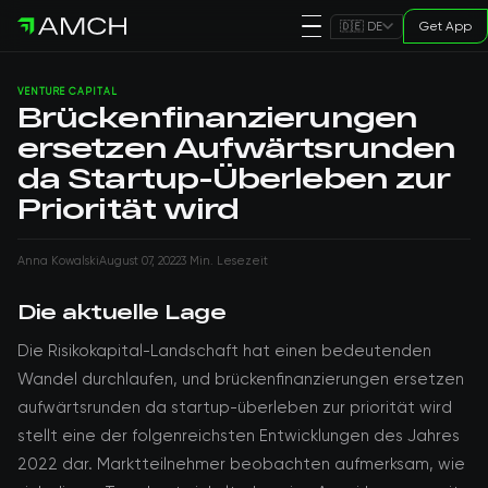
Get App
🇩🇪 DE
VENTURE CAPITAL
Brückenfinanzierungen
ersetzen Aufwärtsrunden
da Startup-Überleben zur
Priorität wird
Anna Kowalski
August 07, 2022
3 Min. Lesezeit
Die aktuelle Lage
Die Risikokapital-Landschaft hat einen bedeutenden
Wandel durchlaufen, und brückenfinanzierungen ersetzen
aufwärtsrunden da startup-überleben zur priorität wird
stellt eine der folgenreichsten Entwicklungen des Jahres
2022 dar. Marktteilnehmer beobachten aufmerksam, wie