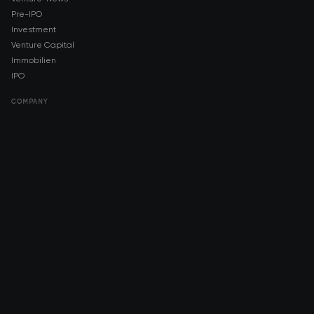
Pre-IPO
Investment
Venture Capital
Immobilien
IPO
COMPANY
About AMCH
AMCH App
Trustpilot
DOWNLOAD
App Store
Google Play
RISK DISCLOSURE & LEGAL NOTICE
© 2026 2021 — 2026 AMCH Ltd. Alle Rechte vorbehalten.