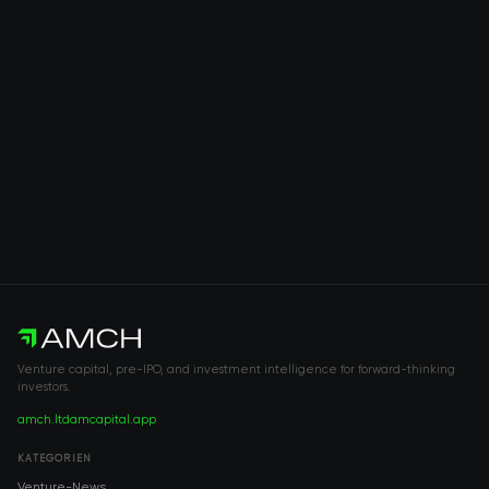
Venture capital, pre-IPO, and investment intelligence for forward-thinking
investors.
amch.ltd
amcapital.app
KATEGORIEN
Venture-News