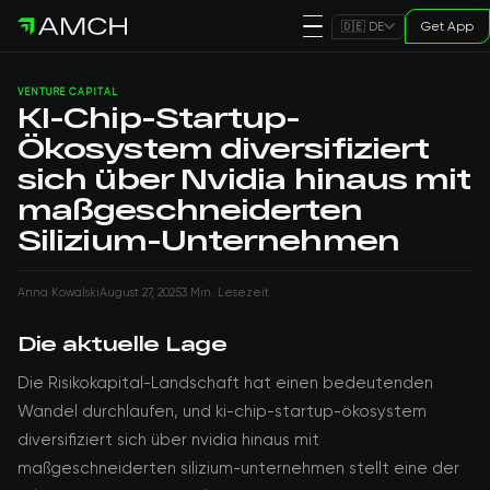
Get App
🇩🇪 DE
VENTURE CAPITAL
KI-Chip-Startup-
Ökosystem diversifiziert
sich über Nvidia hinaus mit
maßgeschneiderten
Silizium-Unternehmen
Anna Kowalski
August 27, 2025
3 Min. Lesezeit
Die aktuelle Lage
Die Risikokapital-Landschaft hat einen bedeutenden
Wandel durchlaufen, und ki-chip-startup-ökosystem
diversifiziert sich über nvidia hinaus mit
maßgeschneiderten silizium-unternehmen stellt eine der