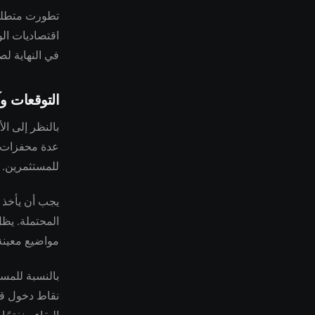
تطورت متطلبات
اقتصاديات الو
في النهاية لص
التوقعات وآ
بالنظر إلى ال
عدة محفزات إل
للمستثمرين.
يجب أن يأخذ ت
المحتملة. يظل
مواضيع معين
بالنسبة للمس
نقاط دخول قد 