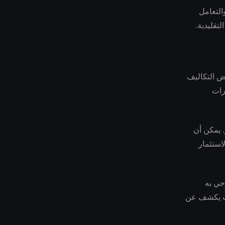
التعامل
تقليدية.
سوأ وخفض التكاليف
رات
غامر. يمكن أن
استثمار
حي به
عات يكشف عن