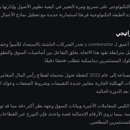
 التكنولوجي على تسريع وتيرة التغيير في كيفية تطوير الأصول وإدارتها و
ه الطبقة التكنولوجية فرصًا استثمارية جديدة مع تعطيل نماذج الأعمال ال
اتيجي
يكشف تحليل أعمق لـ y combinator تحذر الشركات الناشئة بالاستعداد للأ
 مترابطة تقود هذا الاتجاه. يخلق التفاعل بين أساسيات السوق والتطو
وك المستثمرين ديناميكية تتطلب فحصًا دقيقًا.
يشير خبراء الصناعة إلى عام 2022 كنقطة تحول محتملة لقطاع رأس المال الم
ات الهيكلية الجارية معايير جديدة للتقييمات وشروط الصفقات وعوائد ال
عد الدورة الحالية.
الكمي للمعاملات الأخيرة وبيانات السوق وجهة نظر أكثر دقة مما قد تو
سية. بينما تروي الأرقام الإجمالية قصة واحدة، فإن التوزع عبر القطا
مستثمرين المطلعين.