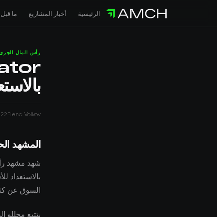
الرئيسية
أخبار المشاريع
ما قبل 
رأس المال الجري
بالاست
022
Elena Volkov
المشهد الح
السوق عن كثب 
يتتبع محللو ا