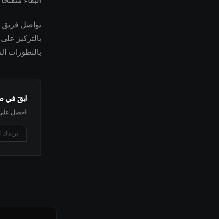
البقاء منفتحً
بالتركيز على 
بالتطورات الت
ابقَ في 
احصل على أ