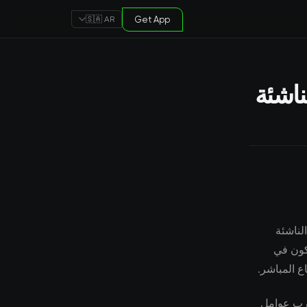
Get App
🇸🇦 AR
 الناشئة
y co تحذر الشركات الناشئة
 2022. يراقب المشاركون في
ع المباشر.
ارب عوامل