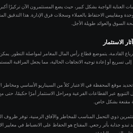
 العناية الواجبة بشكل كبير، حيث يضع المستثمرون الآن تركيزًا أكبر
حدة ومقاييس الاحتفاظ بالعملاء وسجلات فرق الإدارة. هذا التدقيق المت
حة السوق والعوائد طويلة الأجل.
ثار الاستثمار
أرباع القادمة، يتموضع قطاع رأس المال المغامر لمواصلة التطور. يمكن
ى تسريع أو إعادة توجيه الاتجاهات الحالية، مما يجعل المراقبة المس
حديد موقع المحفظة في الاعتبار كلاً من السيناريو الأساسي ومخاطر ا
 التنويع عبر القطاعات الفرعية ومراحل الاستثمار أمرًا حكيمًا، حتى م
ة مقنعة بشكل خاص.
تثمرين ذوي التحمل المناسب للمخاطر والآفاق الزمنية، توفر ظروف ال
تبدو جذابة بأثر رجعي. المفتاح هو الحفاظ على الانضباط في معايير الا