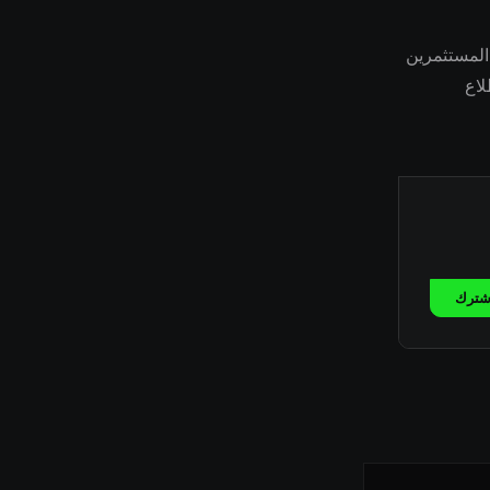
وصي المستثمرين
لاع
شترك