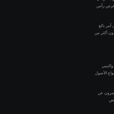
 لفرص رأس
أمر بالغ
دون أكثر من
غرافية والتبني
واع الأصول
ثمرون عن
عض