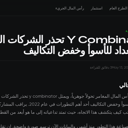
الطرح العام
استثمار
رأس المال الجريء
ء
Y Combinator تحذر الشركات
عداد للأسوأ وخفض التكاليف
May 13, 2
3 دقائق للقراءة
الي
شهد مشهد رأس المال المغامر تحولاً جوهرياً، ويمثل mbinator
بالاستعداد للأسوأ وخفض التكاليف أحد أهم التطورات في عام
كيف يتكشف هذا الاتجاه، حيث تمتد تداعياته إلى ما هو أبعد من القطا
لصناعة هذا التطور منذ أشهر، والبيانات الآن ترسم صورة واضحة. إن تق