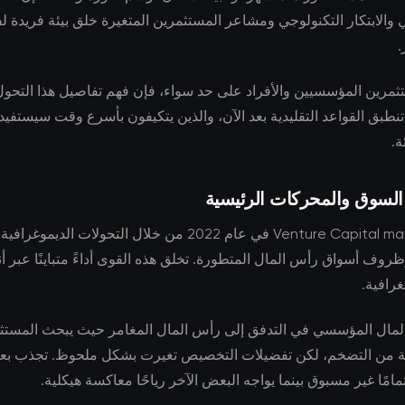
ي والابتكار التكنولوجي ومشاعر المستثمرين المتغيرة خلق بيئة فريدة
.
ثمرين المؤسسيين والأفراد على حد سواء، فإن فهم تفاصيل هذا التحول 
ا تنطبق القواعد التقليدية بعد الآن، والذين يتكيفون بأسرع وقت سيستفي
ة.
 السوق والمحركات الرئيسية
تتشكل Venture Capital markets في عام 2022 من خلال التحولات الديمو
روف أسواق رأس المال المتطورة. تخلق هذه القوى أداءً متباينًا عبر أن
رافية.
لمال المؤسسي في التدفق إلى رأس المال المغامر حيث يبحث المست
اية من التضخم، لكن تفضيلات التخصيص تغيرت بشكل ملحوظ. تجذب ب
امًا غير مسبوق بينما يواجه البعض الآخر رياحًا معاكسة هيكلية.