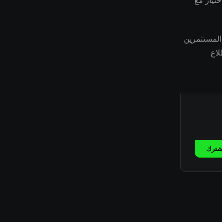
ختيار مع
وصي المستثمرين
لاع
شترك