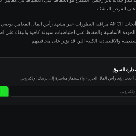
تبدو جذابة بأثر رجعي. المفتاح هو الحفاظ على الانضباط في معايير الا
ا على الفرص الناشئة.
يواصل فريق أبحاث AMCH مراقبة التطورات عبر مشهد رأس المال المغامر. ن
الجودة الأساسية والحفاظ على احتياطيات سيولة كافية والبقاء على اط
نظيمية والاقتصادية الكلية التي قد تؤثر على محافظهم.
صدارة السوق
حدث رؤى رأس المال الجريء والاستثمار مباشرة إلى بريدك الإلكتروني.
ا