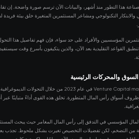
لصناعة هذا التطور منذ أشهر، والبيانات الآن ترسم صورة واضحة. إن تق
ي والابتكار التكنولوجي ومشاعر المستثمرين المتغيرة خلق بيئة فريدة
.
ثمرين المؤسسيين والأفراد على حد سواء، فإن فهم تفاصيل هذا التحول 
ا تنطبق القواعد التقليدية بعد الآن، والذين يتكيفون بأسرع وقت سيستفي
ة.
 السوق والمحركات الرئيسية
تتشكل Venture Capital markets في عام 2023 من خلال التحولات الديمو
روف أسواق رأس المال المتطورة. تخلق هذه القوى أداءً متباينًا عبر أن
رافية.
لمال المؤسسي في التدفق إلى رأس المال المغامر حيث يبحث المست
اية من التضخم، لكن تفضيلات التخصيص تغيرت بشكل ملحوظ. تجذب ب