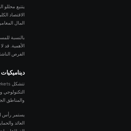
يتتبع محللو ا
الاقتصاد الكل
المال المغامر
بالنسبة للمست
الأهمية. قد ل
الفرص الناشئ
ديناميكيات
التكنولوجي وظ
والمناطق الجغ
يستمر رأس ا
العائد والحم