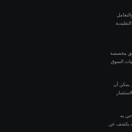
التعامل
تقليدية.
ديق مخصصة
سيات السوق
غامر. يمكن أن
استثمار
حي به
عات يكشف عن