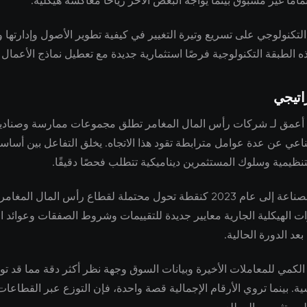
امًا غير مسبوق بينما يواجه البعض الآخر رياحًا معاكسة هيكلية.
 التكنولوجي على تسريع وتيرة التغيير في كيفية تطوير الأصول وإدارتها و
ه الطبقة التكنولوجية فرصًا استثمارية جديدة مع تعطيل نماذج الأعمال ال
اتيجي
أعمق لـ شركات رأس المال المغامر تطلق مجموعات ممارسة وصنا
ناعي عن عدة عوامل مترابطة تقود هذا الاتجاه. يخلق التفاعل بين أسا
نظيمية وسلوك المستثمرين ديناميكية تتطلب فحصًا دقيقًا.
يشير خبراء الصناعة إلى عام 2023 كنقطة تحول محتملة لقطاع رأس المال الم
ات الهيكلية الجارية معايير جديدة للتقييمات وشروط الصفقات وعوائد ال
عد الدورة الحالية.
الكمي للمعاملات الأخيرة وبيانات السوق وجهة نظر أكثر دقة مما قد تو
سية. بينما تروي الأرقام الإجمالية قصة واحدة، فإن التوزع عبر القطا