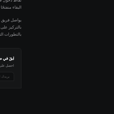
نقاط دخول قد 
البقاء منفتحً
بالتركيز على 
بالتطورات الت
ابقَ في 
احصل على أ