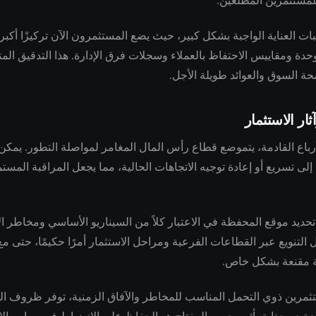
مستثمرين المطلعين.
 العناية الواجبة بشكل كبير، حيث يضع المستثمرون الآن تركيزًا أكبر
حدة ومقاييس الاحتفاظ بالعملاء وسجلات فرق الإدارة. هذا التدقيق المت
حة السوق والعوائد طويلة الأجل.
ثار الاستثمار
أرباع القادمة، يتموضع قطاع رأس المال المغامر لمواصلة التطور. يمكن
ى تسريع أو إعادة توجيه الاتجاهات الحالية، مما يجعل المراقبة المس
حديد موقع المحفظة في الاعتبار كلاً من السيناريو الأساسي ومخاطر ا
 التنويع عبر القطاعات الفرعية ومراحل الاستثمار أمرًا حكيمًا، حتى م
ة مقنعة بشكل خاص.
تثمرين ذوي التحمل المناسب للمخاطر والآفاق الزمنية، توفر ظروف ال