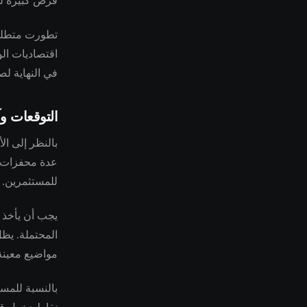
فرص كبيرة لل
تطورت متطلبات
اقتصاديات الو
في النهاية لص
التوقعات وآ
بالنظر إلى ال
عدة محفزات إل
للمستثمرين.
يجب أن يأخذ ت
المحتملة. يظل
مواضيع معين
بالنسبة للمس