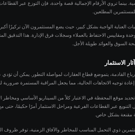
سية. بينما تروي الأرقام الإجمالية قصة واحدة، فإن التوزع عبر القطا
مستثمرين المطلعين.
 العناية الواجبة بشكل كبير، حيث يضع المستثمرون الآن تركيزًا أكبر
حدة ومقاييس الاحتفاظ بالعملاء وسجلات فرق الإدارة. هذا التدقيق المت
حة السوق والعوائد طويلة الأجل.
ثار الاستثمار
أرباع القادمة، يتموضع قطاع العقارات لمواصلة التطور. يمكن أن تؤدي
إعادة توجيه الاتجاهات الحالية، مما يجعل المراقبة المستمرة ضرورية ل
حديد موقع المحفظة في الاعتبار كلاً من السيناريو الأساسي ومخاطر ا
 التنويع عبر القطاعات الفرعية ومراحل الاستثمار أمرًا حكيمًا، حتى م
ة مقنعة بشكل خاص.
تثمرين ذوي التحمل المناسب للمخاطر والآفاق الزمنية، توفر ظروف ال