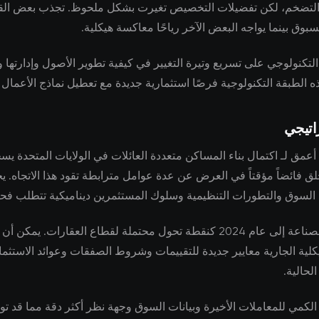
 التضخم، لكن تفضيلات التخصيص تغيرت بشكل ملحوظ. تجذب بعض ال
مسبوق بينما يواجه البعض الآخر رياحًا معاكسة هيكلية.
 التكنولوجي على تسريع وتيرة التغيير في كيفية تطوير الأصول وإدارتها و
ه الطبقة التكنولوجية فرصًا استثمارية جديدة مع تعطيل نماذج الأعمال ال
اتيجي
مق لـ اكتمال بناء المساكن متعددة العائلات في الولايات المتحدة يسج
خلق فائضاً مؤقتاً في العرض عن عدة عوامل مترابطة تقود هذا الاتجاه. ي
السوق والتطورات التنظيمية وسلوك المستثمرين ديناميكية تتطلب فحصًا
يشير خبراء الصناعة إلى عام 2024 كنقطة تحول محتملة لقطاع العقارات. يمكن
يكلية الجارية معايير جديدة للتقييمات وشروط الصفقات وعوائد الاستثما
الحالية.
الكمي للمعاملات الأخيرة وبيانات السوق وجهة نظر أكثر دقة مما قد تو