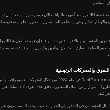
ع المباشر.
لصناعة هذا التطور منذ أشهر، والبيانات الآن ترسم صورة واضحة. إن تق
ي والابتكار التكنولوجي ومشاعر المستثمرين المتغيرة خلق بيئة فريدة 
ثمرين المؤسسيين والأفراد على حد سواء، فإن فهم تفاصيل هذا التحول 
ا تنطبق القواعد التقليدية بعد الآن، والذين يتكيفون بأسرع وقت سيستفي
ة.
 السوق والمحركات الرئيسية
تتشكل Real Estate markets في عام 2024 من خلال التحولات الديموغرافية وا
روف أسواق رأس المال المتطورة. تخلق هذه القوى أداءً متباينًا عبر أن
رافية.
مال المؤسسي في التدفق إلى العقارات حيث يبحث المستثمرون عن ال