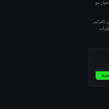
ختيار مع
رين بالتركيز
طورات
شترك