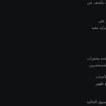
عات يكشف عن
 على
زايد مفيد
 عدة محفزات
لمستثمرين.
لأحداث
ع ظهور
سوق الحالية