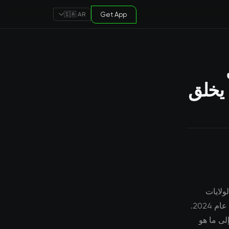
Get App
🇸🇦 AR
 يخلق
ولايات
المتحدة يسجل رقماً قياسياً مما يخلق فائضاً مؤقتاً في العرض أحد أهم التطورات في عام 2024.
لى ما هو