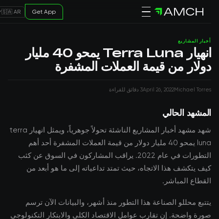
Get App
🇸🇦 AR
أخبار المشاريع
انهيار Terra Luna يمحو 40 مليار
دولار من قيمة العملات المشفرة
Michael Torres
April 26, 2022
3 دقائق للقراءة
المشهد الحالي
شهد مشهد أخبار المشاريع الناشئة تحولاً جوهرياً، ويمثل انهيار terra
luna يمحو 40 مليار دولار من قيمة العملات المشفرة أحد أهم
التطورات في عام 2022. يراقب المشاركون في السوق عن كثب
كيف يتكشف هذا الاتجاه، حيث تمتد تداعياته إلى ما هو أبعد من
القطاع المباشر.
يتتبع محللو الصناعة هذا التطور منذ أشهر، والبيانات الآن ترسم
صورة واضحة. إن تقارب عوامل الاقتصاد الكلي والابتكار التكنولوجي