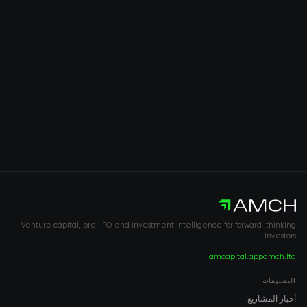
Venture capital, pre-IPO, and investment intelligence for forward-thinking
investors.
amcapital.app
amch.ltd
التصنيفات
أخبار المشاريع