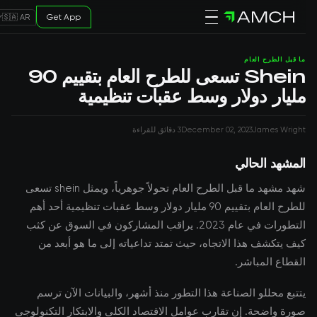
Get App
🇸🇦 AR
ما قبل الطرح العام
Shein تسعى للطرح العام بتقييم 90
مليار دولار وسط عقبات تنظيمية
James Wright
December 02, 2023
3 دقائق للقراءة
المشهد الحالي
شهد مشهد ما قبل الطرح العام تحولاً جوهرياً، ويمثل shein تسعى
للطرح العام بتقييم 90 مليار دولار وسط عقبات تنظيمية أحد أهم
التطورات في عام 2023. يراقب المشاركون في السوق عن كثب
كيف يتكشف هذا الاتجاه، حيث تمتد تداعياته إلى ما هو أبعد من
القطاع المباشر.
يتتبع محللو الصناعة هذا التطور منذ أشهر، والبيانات الآن ترسم
صورة واضحة. إن تقارب عوامل الاقتصاد الكلي والابتكار التكنولوجي