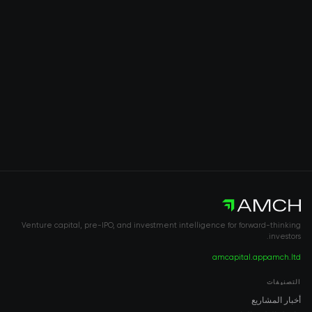
Venture capital, pre-IPO, and investment intelligence for forward-thinking
investors.
amcapital.app
amch.ltd
التصنيفات
أخبار المشاريع