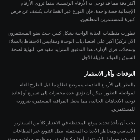
أكثر دقة مما قد توحي به الأرقام الرئيسية. بينما تروي الأرقام
الإجمالية قصة واحدة، فإن التوزع عبر القطاعات يكشف عن فرص
كبيرة للمستثمرين المطلعين.
تطورت متطلبات العناية الواجبة بشكل كبير، حيث يضع المستثمرون
الآن تركيزًا أكبر على اقتصاديات الوحدة ومقاييس الاحتفاظ بالعملاء
وسجلات فرق الإدارة. هذا التدقيق المتزايد مفيد في النهاية لصحة
السوق والعوائد طويلة الأجل.
التوقعات وآثار الاستثمار
بالنظر إلى الأرباع القادمة، يتموضع قطاع ما قبل الطرح العام
لمواصلة التطور. يمكن أن تؤدي عدة محفزات إلى تسريع أو إعادة
توجيه الاتجاهات الحالية، مما يجعل المراقبة المستمرة ضرورية
للمستثمرين.
يجب أن يأخذ تحديد موقع المحفظة في الاعتبار كلاً من السيناريو
الأساسي ومخاطر الأحداث المحتملة. يظل التنويع عبر القطاعات
الفرعية ومراحل الاستثمار أمرًا حكيمًا، حتى مع ظهور مواضيع معينة