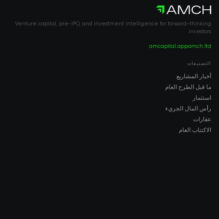
Venture capital, pre-IPO, and investment intelligence for forward-thinking
investors.
amcapital.app
amch.ltd
التصنيفات
أخبار المشاريع
ما قبل الطرح العام
استثمار
رأس المال الجريء
عقارات
الاكتتاب العام
COMPANY
About AMCH
AMCH App
Trustpilot
DOWNLOAD
App Store