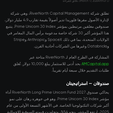
Arthur D
March 17, 2026
3 دقائق للقراءة
تطلق شركة RiverNorth Capital Management، وهي شركة
لإدارة الأصول مقرها فلوريدا تدير أصولاً بقيمة تقارب 4.9 مليار دولار،
صندوقين مغلقين مرتبطين بمؤشر Prime Unicorn 30 Index. يتتبع
هذا المؤشر أكبر 30 شركة خاصة مدعومة برأس المال المغامر في
الولايات المتحدة، بما في ذلك SpaceX وAnthropic وStripe
وDatabricks وغيرها من الشركات أحادية القرن.
المشاركة في الطرح العام لـ RiverNorth متاحة عبر
AMCapital.app
بحد أدنى للاستثمار يبلغ 10,000 دولار. تُغلق
طلبات التقديم خلال سبعة أيام تقريباً.
صندوقان – استراتيجيتان
يحاكي صندوق RiverNorth Long Prime Unicorn Fund 2027 أداء
مؤشر Prime Unicorn 30 Index. وهو في جوهره رهان على نمو
أكبر شركات التكنولوجيا الخاصة. في الأشهر التسعة الأولى من عام
2025، ارتفع المؤشر بنحو 54%، وتجاوزت قيمته السوقية الإجمالية