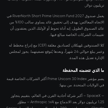
تريليون دولار.
يعمل صندوق RiverNorth Short Prime Unicorn Fund 2027 في
الاتجاه المعاكس: يهدف إلى تحقيق عائد يساوي سالب 100% من
عائد الصندوق الطويل. إنه أداة تحوط أو لأولئك الذين يعتقدون أن
تقييمات الشركات الخاصة مبالغ فيها.
كلا الصندوقين مُهيكلان كصناديق مغلقة (CEF) مع إدراج مخطط له
وعمر يبلغ حوالي 24 شهراً، وبعدها يُتوقع تصفيتهما. يجوز لمجلس
الإدارة تعديل هذه المدة.
ما الذي تتضمنه المحفظة
يضم مؤشر Prime Unicorn 30 Index أكثر الشركات الخاصة قيمة
في الولايات المتحدة. من بينها:
— SpaceX – أكبر شركة أحادية القرن في العالم، بتقييم يتجاوز
1.25 تريليون دولار بعد الاندماج مع xAI؛ Anthropic – مطوّر