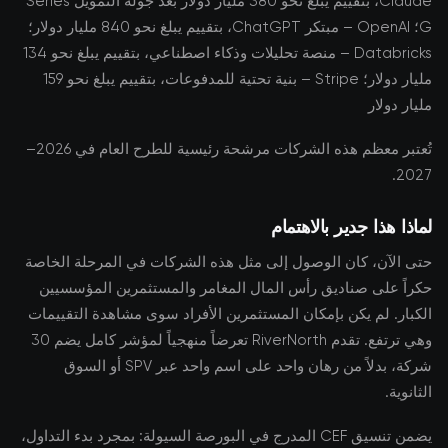
Claude، بتقييم يبلغ نحو 380 مليار دولار بعد جولة التمويل Series
G؛ OpenAI – مبتكر ChatGPT، بتقييم يبلغ نحو 840 مليار دولار؛
Databricks – منصة تحليلات وذكاء اصطناعي، بتقييم يبلغ نحو 134
مليار دولار؛ Stripe – بنية تحتية للمدفوعات، بتقييم يبلغ نحو 159
مليار دولار
تُعتبر معظم هذه الشركات مرشحة رئيسية للطرح العام في 2026–
2027.
لماذا هذا جدير بالاهتمام
حتى الآن، كان الوصول إلى مثل هذه الشركات في المرحلة الخاصة
حكراً على صناديق رأس المال المغامر والمستثمرين المؤسسيين
الكبار. لم يكن بإمكان المستثمرين الأفراد سوى مشاهدة التقييمات
وهي ترتفع. تقدم RiverNorth تعرضاً منهجياً لمؤشر كامل يضم 30
شركة، بدلاً من رهان واحد على اسم واحد عبر SPV أو السوق
الثانوية.
يضمن تنسيق CEF المدرج في البورصة السيولة: بمجرد بدء التداول،