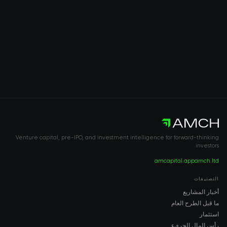
Venture capital, pre-IPO, and investment intelligence for forward-thinking
investors.
amcapital.app
amch.ltd
التصنيفات
أخبار المشاريع
ما قبل الطرح العام
استثمار
رأس المال الجريء