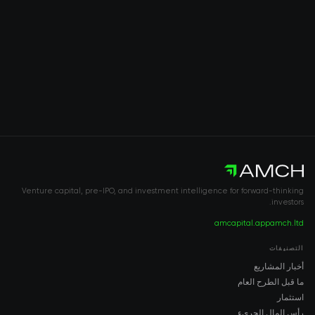
Venture capital, pre-IPO, and investment intelligence for forward-thinking
investors.
amcapital.app
amch.ltd
التصنيفات
أخبار المشاريع
ما قبل الطرح العام
استثمار
رأس المال الجريء